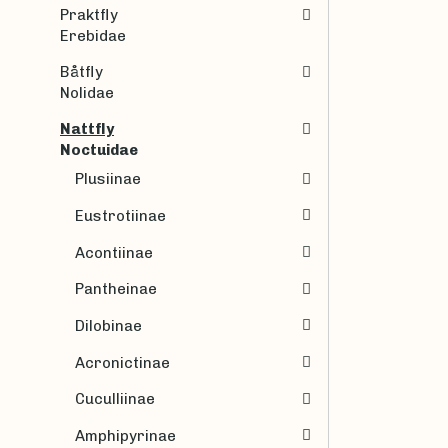
Praktfly
Erebidae
Båtfly
Nolidae
Nattfly
Noctuidae
Plusiinae
Eustrotiinae
Acontiinae
Pantheinae
Dilobinae
Acronictinae
Cuculliinae
Amphipyrinae