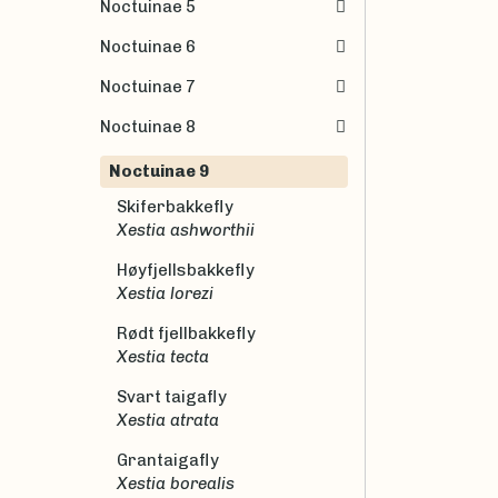
Noctuinae 5
Noctuinae 6
Noctuinae 7
Noctuinae 8
Noctuinae 9
Skiferbakkefly
Xestia ashworthii
Høyfjellsbakkefly
Xestia lorezi
Rødt fjellbakkefly
Xestia tecta
Svart taigafly
Xestia atrata
Grantaigafly
Xestia borealis