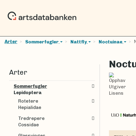
Arter
N
Sommerfugler
Nattfly
Noctuinae
Noctu
Arter
Opphav
Sommerfugler
Utgiver
Lepidoptera
Lisens
Rotetere
Hepialidae
Tredrepere
Cossidae
Glassvinger