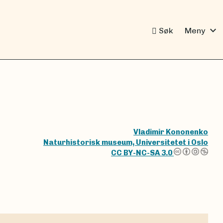
expand_more
Søk
Meny
Vladimir Kononenko
Naturhistorisk museum, Universitetet i Oslo
CC BY-NC-SA 3.0