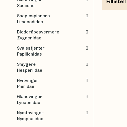
Filliste
Sesiidae
Sneglespinnere
Limacodidae
Bloddråpesvermere
Zygaenidae
Svalestjerter
Papilionidae
Smygere
Hesperiidae
Hvitvinger
Pieridae
Glansvinger
Lycaenidae
Nymfevinger
Nymphalidae