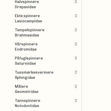
Halvspinnere
Drepanidae
Ekte spinnere
Lasiocampidae
Tempelspinnere
Brahmaeidae
Vårspinnere
Endromidae
Påfuglspinnere
Saturniidae
Tussmørkesvermere
Sphingidae
Målere
Geometridae
Tannspinnere
Notodontidae