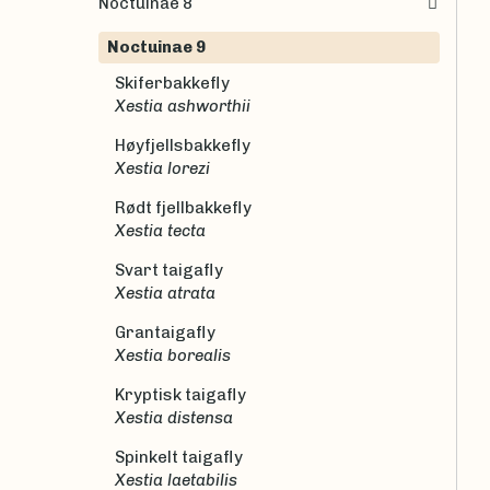
Noctuinae 8
Noctuinae 9
Skiferbakkefly
Xestia ashworthii
Høyfjellsbakkefly
Xestia lorezi
Rødt fjellbakkefly
Xestia tecta
Svart taigafly
Xestia atrata
Grantaigafly
Xestia borealis
Kryptisk taigafly
Xestia distensa
Spinkelt taigafly
Xestia laetabilis