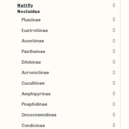
Nattfly
Noctuidae
Plusiinae
Eustrotiinae
Acontiinae
Pantheinae
Dilobinae
Acronictinae
Cuculliinae
Amphipyrinae
Psaphidinae
Oncocnemidinae
Condicinae