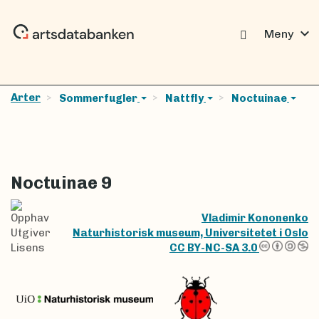
expand_more
Meny
Arter
Sommerfugler
Nattfly
Noctuinae
Noctuinae 9
Opphav
Vladimir Kononenko
Utgiver
Naturhistorisk museum, Universitetet i Oslo
Lisens
CC BY-NC-SA 3.0