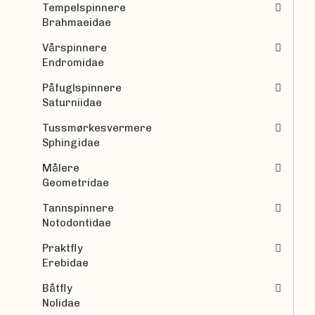
Tempelspinnere
Brahmaeidae
Vårspinnere
Endromidae
Påfuglspinnere
Saturniidae
Tussmørkesvermere
Sphingidae
Målere
Geometridae
Tannspinnere
Notodontidae
Praktfly
Erebidae
Båtfly
Nolidae