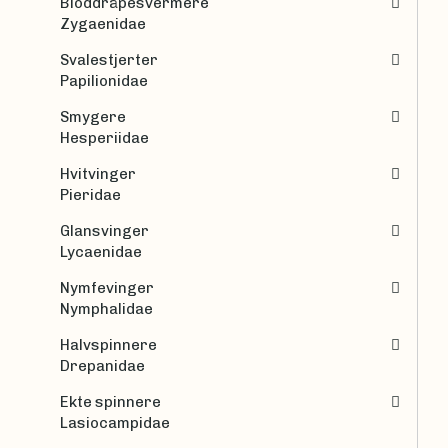
Bloddråpesvermere
Zygaenidae
Svalestjerter
Papilionidae
Smygere
Hesperiidae
Hvitvinger
Pieridae
Glansvinger
Lycaenidae
Nymfevinger
Nymphalidae
Halvspinnere
Drepanidae
Ekte spinnere
Lasiocampidae