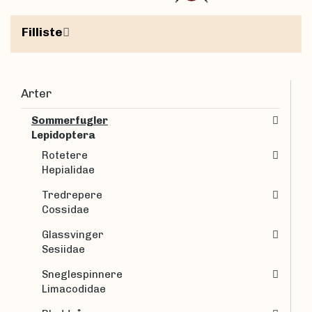
Filliste
Arter
Sommerfugler
Lepidoptera
Rotetere
Hepialidae
Tredrepere
Cossidae
Glassvinger
Sesiidae
Sneglespinnere
Limacodidae