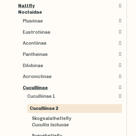
Nattfly
Noctuidae
Plusiinae
Eustrotiinae
Acontiinae
Pantheinae
Dilobinae
Acronictinae
Cuculliinae
Cuculliinae 1
Cuculliinae 2
Skogsalathettefly
Cucullia lactucae
Svevehettefly