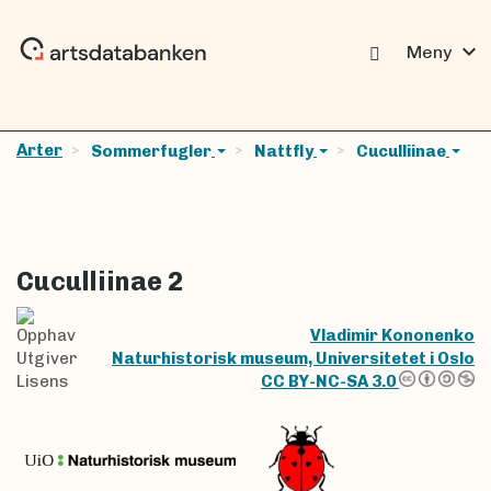
expand_more
Meny
Arter
Sommerfugler
Nattfly
Cuculliinae
Cuculliinae 2
Opphav
Vladimir Kononenko
Utgiver
Naturhistorisk museum, Universitetet i Oslo
Lisens
CC BY-NC-SA 3.0