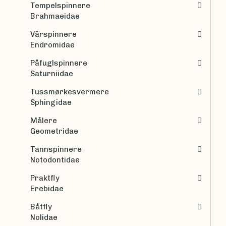
Tempelspinnere
Brahmaeidae
Vårspinnere
Endromidae
Påfuglspinnere
Saturniidae
Tussmørkesvermere
Sphingidae
Målere
Geometridae
Tannspinnere
Notodontidae
Praktfly
Erebidae
Båtfly
Nolidae