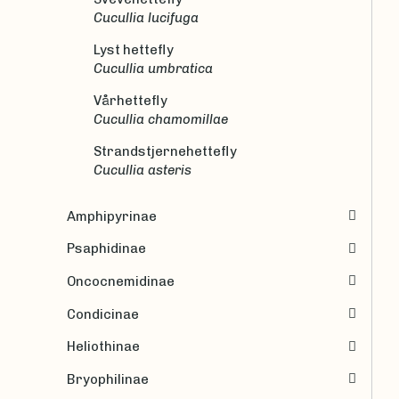
Cucullia lucifuga
Lyst hettefly
Cucullia umbratica
Vårhettefly
Cucullia chamomillae
Strandstjernehettefly
Cucullia asteris
Amphipyrinae
Psaphidinae
Oncocnemidinae
Condicinae
Heliothinae
Bryophilinae