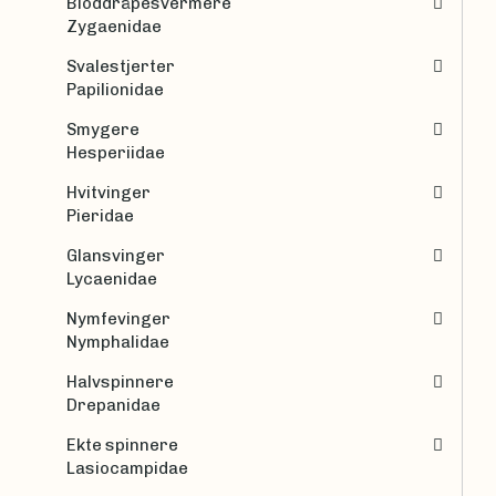
Bloddråpesvermere
Zygaenidae
Svalestjerter
Papilionidae
Smygere
Hesperiidae
Hvitvinger
Pieridae
Glansvinger
Lycaenidae
Nymfevinger
Nymphalidae
Halvspinnere
Drepanidae
Ekte spinnere
Lasiocampidae