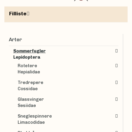
Filliste
Arter
Sommerfugler
Lepidoptera
Rotetere
Hepialidae
Tredrepere
Cossidae
Glassvinger
Sesiidae
Sneglespinnere
Limacodidae