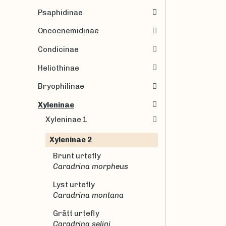
Psaphidinae
Oncocnemidinae
Condicinae
Heliothinae
Bryophilinae
Xyleninae
Xyleninae 1
Xyleninae 2
Brunt urtefly
Caradrina morpheus
Lyst urtefly
Caradrina montana
Grått urtefly
Caradrina selini