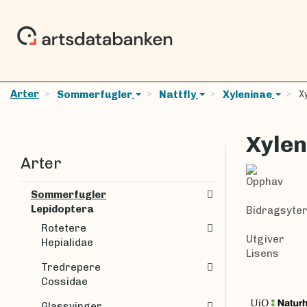
Arter
Xy
Sommerfugler
Nattfly
Xyleninae
Xylen
Arter
Opphav
Sommerfugler
Lepidoptera
Bidragsyte
Rotetere
Utgiver
Hepialidae
Lisens
Tredrepere
Cossidae
Glassvinger