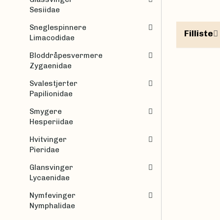
Sesiidae
Sneglespinnere
Filliste
Limacodidae
Bloddråpesvermere
Zygaenidae
Svalestjerter
Papilionidae
Smygere
Hesperiidae
Hvitvinger
Pieridae
Glansvinger
Lycaenidae
Nymfevinger
Nymphalidae