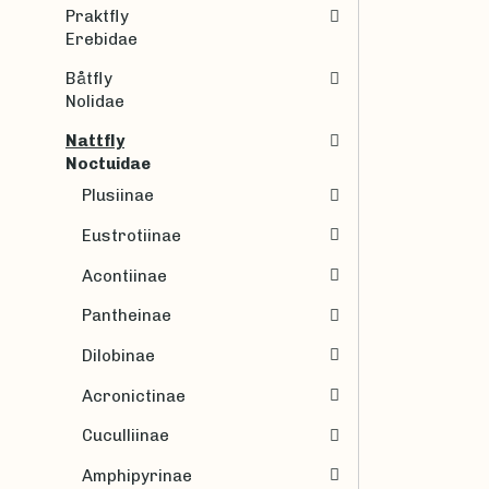
Praktfly
Erebidae
Båtfly
Nolidae
Nattfly
Noctuidae
Plusiinae
Eustrotiinae
Acontiinae
Pantheinae
Dilobinae
Acronictinae
Cuculliinae
Amphipyrinae