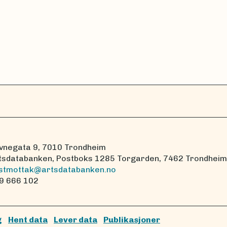
vnegata 9, 7010 Trondheim
tsdatabanken, Postboks 1285 Torgarden, 7462 Trondheim
stmottak@artsdatabanken.no
9 666 102
g
Hent data
Lever data
Publikasjoner