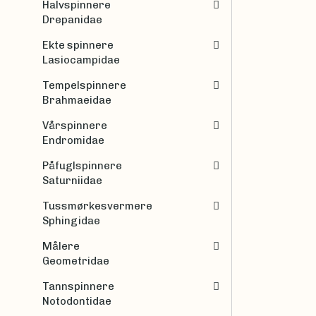
Halvspinnere
Drepanidae
Ekte spinnere
Lasiocampidae
Tempelspinnere
Brahmaeidae
Vårspinnere
Endromidae
Påfuglspinnere
Saturniidae
Tussmørkesvermere
Sphingidae
Målere
Geometridae
Tannspinnere
Notodontidae