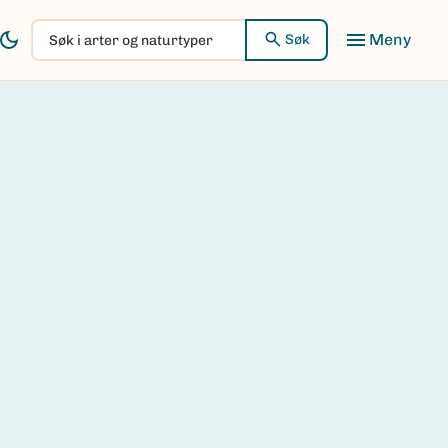
Søk
Søk
i
arter
og
naturtyper