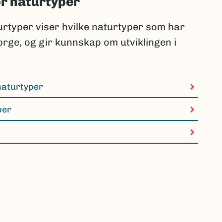
or naturtyper
urtyper viser hvilke naturtyper som har
Norge, og gir kunnskap om utviklingen i
 naturtyper
per