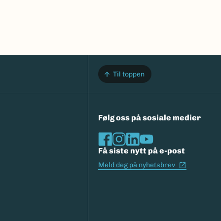
Til toppen
Følg oss på sosiale medier
Få siste nytt på e-post
(Ekstern l
Meld deg på nyhetsbrev