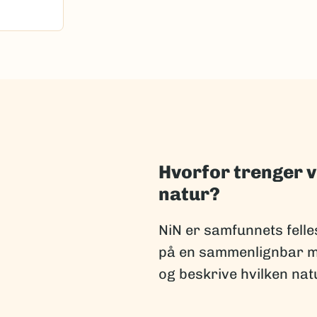
Hvorfor trenger v
natur?
NiN er samfunnets felle
på en sammenlignbar må
og beskrive hvilken natu