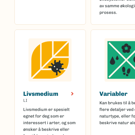
av samme økolog
prosess.
Livsmedium
Variabler
LI
Kan brukes til å b
Livsmedium er spesielt
flere detaljer ved
egnet for deg som er
naturtype, eller f
interessert i arter, og som
beskrive natur al
ønsker å beskrive eller