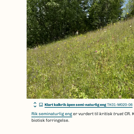
Klart kalkrik åpen semi-naturlig eng
TK01-M020-06
Rik seminaturlig eng
er vurdert til
kritisk truet
CR. 
biotisk forringelse.