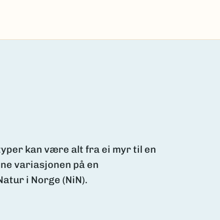
yper kan være alt fra ei myr til en
nne variasjonen på en
tur i Norge (NiN).