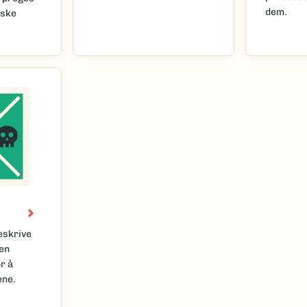
dem.
iske
eskrive
 en
or å
ene.