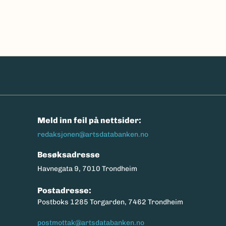
n
Meld inn feil på nettsider:
redaksjonen@artsdatabanken.no
Besøksadresse
Havnegata 9, 7010 Trondheim
Postadresse:
Postboks 1285 Torgarden, 7462 Trondheim
postmottak@artsdatabanken.no