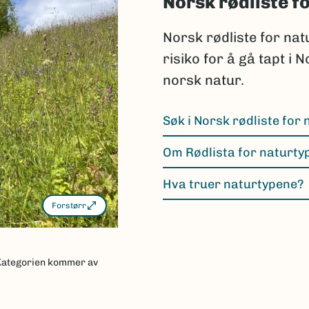
Norsk rødliste f
Norsk rødliste for nat
risiko for å gå tapt i 
norsk natur.
Søk i Norsk rødliste for
Om Rødlista for naturty
Hva truer naturtypene?
Forstørr
Kategorien kommer av