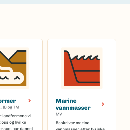
ormer
Marine
vannmasser
L, IB og TM
MV
r landformene vi
 oss og hvilke
Beskriver marine
r som har dannet
vannmasser etter fysiske