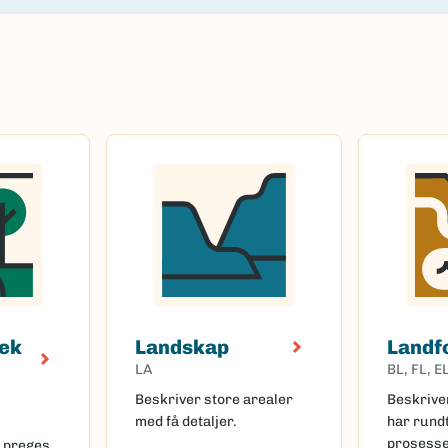
ek
Landskap
Landf
LA
BL, FL, E
Beskriver store arealer
Beskrive
med få detaljer.
har rundt
prosesse
 preges