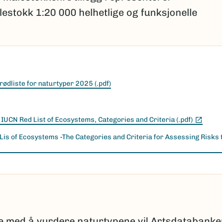
estokk 1:20 000 helhetlige og funksjonelle
ødliste for naturtyper 2025 (.pdf)
(Ekste
f IUCN Red List of Ecosystems, Categories and Criteria (.pdf)
 Lis of Ecosystems -The Categories and Criteria for Assessing Risks 
nke)
e med å vurdere naturtypene vil Artsdatabank