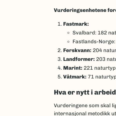
Vurderingsenhetene ford
Fastmark:
Svalbard: 182 na
Fastlands-Norge:
Ferskvann:
204 natu
Landformer:
203 nat
Marint:
221 naturtyp
Våtmark:
71 naturty
Hva er nytt i arbe
Vurderingene som skal lig
internasjonal metodikk u