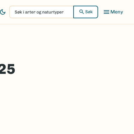
Søk
Søk
i
arter
og
naturtyper
025