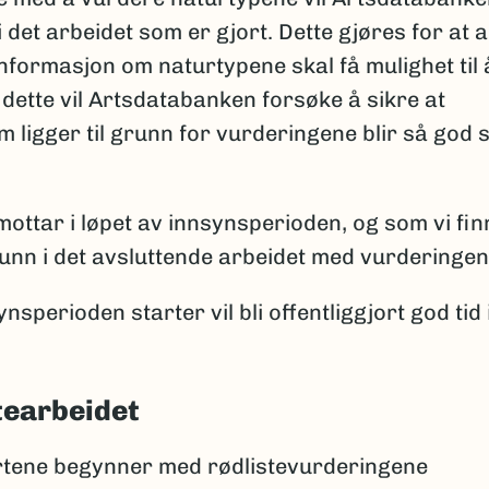
i det arbeidet som er gjort. Dette gjøres for at a
nformasjon om naturtypene skal få mulighet til 
dette vil Artsdatabanken forsøke å sikre at
ligger til grunn for vurderingene blir så god
ottar i løpet av innsynsperioden, og som vi fin
l grunn i det avsluttende arbeidet med vurderinge
perioden starter vil bli offentliggjort god tid 
stearbeidet
rtene begynner med rødlistevurderingene