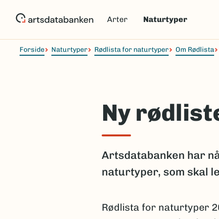
Hopp
til
Arter
Naturtyper
hovedinnhold
Forside
Naturtyper
Rødlista for naturtyper
Om Rødlista
Ny rødlist
Artsdatabanken har nå 
naturtyper, som skal 
Rødlista for naturtyper 2