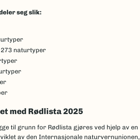
eler seg slik:
turtyper
 273 naturtyper
rtyper
urtyper
er
per
idet med Rødlista 2025
ge til grunn for Rødlista gjøres ved hjelp av en
tviklet av den Internasjonale naturvernunionen,