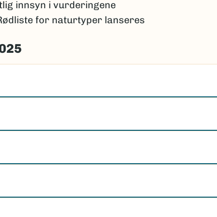
ntlig innsyn i vurderingene
Rødliste for naturtyper lanseres
2025