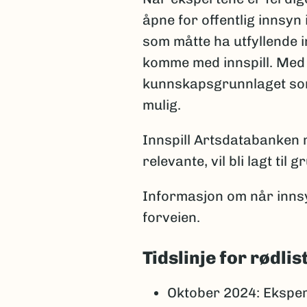
åpne for offentlig innsyn 
som måtte ha utfyllende i
komme med innspill. Med 
kunnskapsgrunnlaget som 
mulig.
Innspill Artsdatabanken m
relevante, vil bli lagt ti
Informasjon om når innsyns
forveien.
Tidslinje for rødli
Oktober 2024: Ekspe