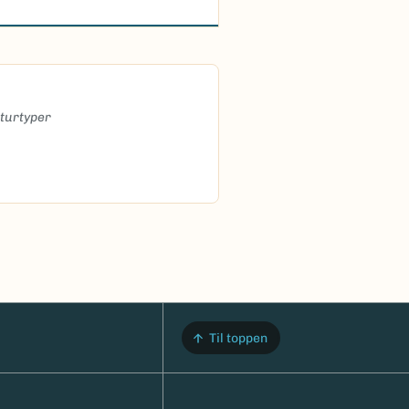
aturtyper
Til toppen