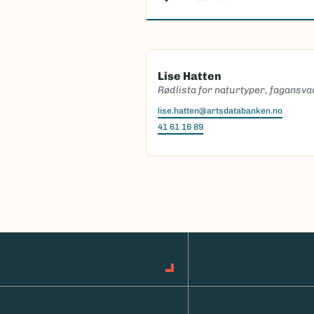
Lise Hatten
Rødlista for naturtyper, fagansva
lise.hatten@artsdatabanken.no
41 61 16 89