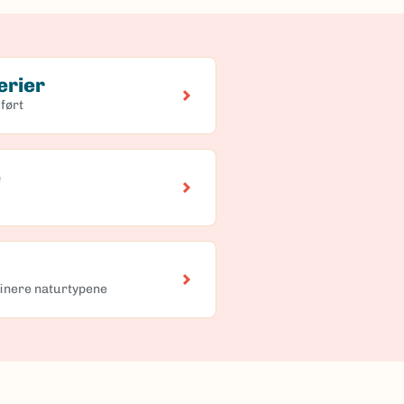
erier
ført
e
)
finere naturtypene