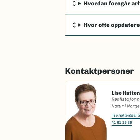
Hvordan foregår arb
Hvor ofte oppdatere
Kontaktpersoner
Lise Hatten
Rødlista for 
Natur i Norge
lise.hatten@ar
41 61 16 89