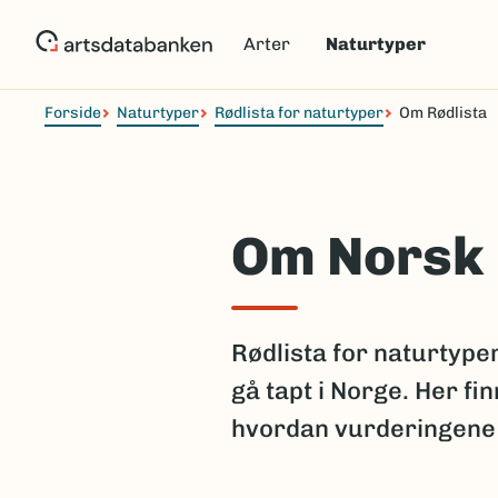
Hopp
til
Arter
Naturtyper
hovedinnhold
Forside
Naturtyper
Rødlista for naturtyper
Om Rødlista
Om Norsk 
Rødlista for naturtyper
gå tapt i Norge. Her f
hvordan vurderingene 