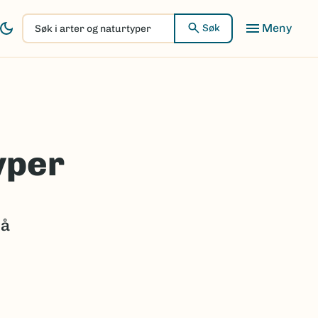
Søk
Søk
i
arter
og
naturtyper
yper
 å