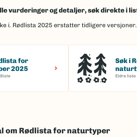
lle vurderinger og detaljer, søk direkte i li
øke i. Rødlista 2025 erstatter tidligere versjoner.
dlista for
Søk i R
a for naturtyper 2025
Søk i Rødl
per 2025
natur
dliste
Eldre liste
ål om Rødlista for naturtyper