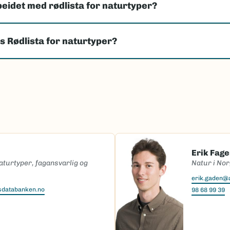
eidet med rødlista for naturtyper?
s Rødlista for naturtyper?
Erik Fag
naturtyper, fagansvarlig og
Natur i Nor
erik.gaden@
tsdatabanken.no
98 68 99 39