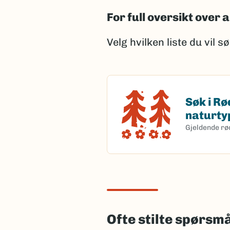
For full oversikt over a
Velg hvilken liste du vil s
Søk i Rø
Søk i Rødlist
naturty
Gjeldende rø
Ofte stilte spørsm