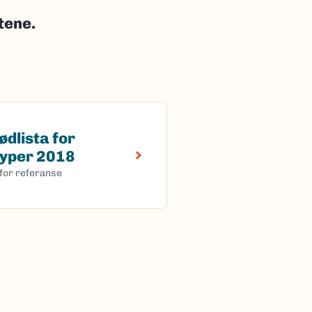
stene.
ødlista for
ista for naturtyper 2018
typer 2018
 for referanse