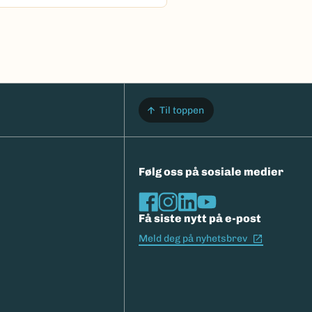
Til toppen
Følg oss på sosiale medier
Få siste nytt på e-post
(Ekstern l
Meld deg på nyhetsbrev