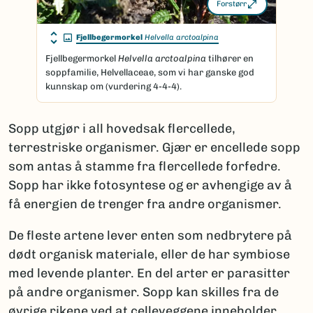
Forstørr
Fjellbegermorkel
Helvella arctoalpina
Fjellbegermorkel
Helvella arctoalpina
tilhører en
soppfamilie, Helvellaceae, som vi har ganske god
kunnskap om (vurdering 4-4-4).
Sopp utgjør i all hovedsak flercellede,
terrestriske organismer. Gjær er encellede sopp
som antas å stamme fra flercellede forfedre.
Sopp har ikke fotosyntese og er avhengige av å
få energien de trenger fra andre organismer.
De fleste artene lever enten som nedbrytere på
dødt organisk materiale, eller de har symbiose
med levende planter. En del arter er parasitter
på andre organismer. Sopp kan skilles fra de
øvrige rikene ved at celleveggene inneholder