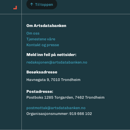
Til toppen
Om Artsdatabanken
Footermeny
Om oss
Tjenestene våre
Kontakt og presse
Meld inn feil på nettsider:
redaksjonen@artsdatabanken.no
Besøksadresse
Havnegata 9, 7010 Trondheim
Postadresse:
Postboks 1285 Torgarden, 7462 Trondheim
postmottak@artsdatabanken.no
Organisasjonsnummer: 919 666 102