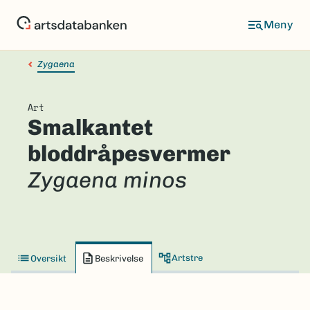
Hopp
til
hovedinnhold
Zygaena
Art
Smalkantet
bloddråpesvermer
Zygaena minos
Artstre
Oversikt
Beskrivelse