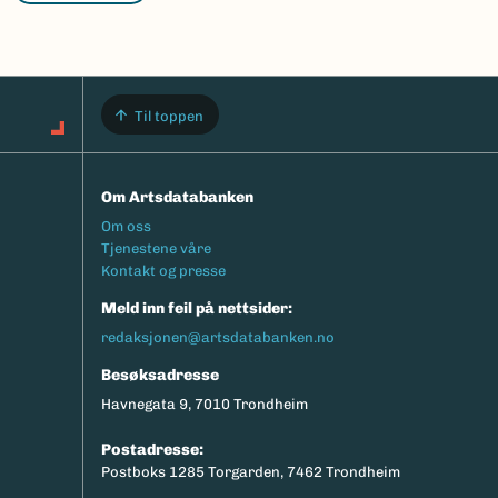
Til toppen
Om Artsdatabanken
Footermeny
Om oss
Tjenestene våre
Kontakt og presse
Meld inn feil på nettsider:
redaksjonen@artsdatabanken.no
Besøksadresse
Havnegata 9, 7010 Trondheim
Postadresse:
Postboks 1285 Torgarden, 7462 Trondheim