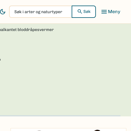
Søk
Søk
i
arter
alkantet bloddråpesvermer
og
naturtyper
r