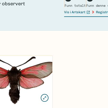
Funn totalt
Funn denne 
Vis i Artskart
Registr
(Ekstern lenke)
(Ekster