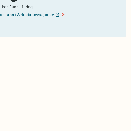
ma
uken
Funn i dag
er funn i Artsobservasjoner
n lenke)