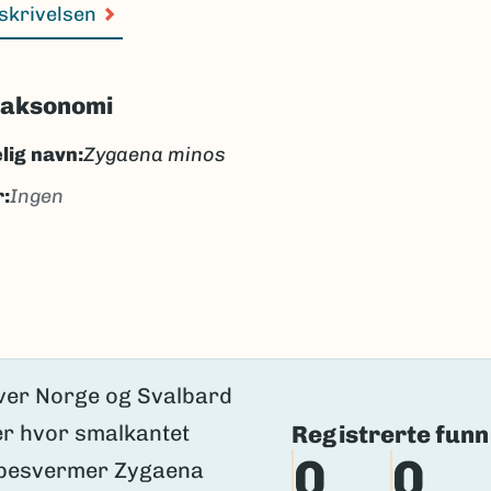
skrivelsen
taksonomi
lig navn:
Zygaena minos
:
Ingen
alkantet bloddråpesvermer
ngen
k/Davvisámegiella:
Ingen
lig navn ID:
137357
95262
Registrerte funn
(Ekstern lenke)
axa for flere detaljer
0
0