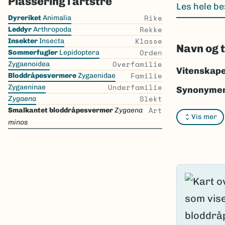
Plassering i artstre
Les hele be
Skip
Rike
Dyreriket
Animalia
the
Rekke
Leddyr
Arthropoda
list
Klasse
Insekter
Insecta
Navn og 
Orden
Sommerfugler
Lepidoptera
Overfamilie
Zygaenoidea
Vitenskape
Familie
Bloddråpesvermere
Zygaenidae
Underfamilie
Zygaeninae
Synonymer
Slekt
Zygaena
Bokmål:
sm
Art
Smalkantet bloddråpesvermer
Zygaena
Vis mer
minos
Nynorsk:
I
Nordsamis
Vitenskape
Takson ID:
Gå til Nort