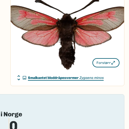
Forstørr
Smalkantet bloddråpesvermer
Zygaena minos
Fai
 i Norge
to
0
loa