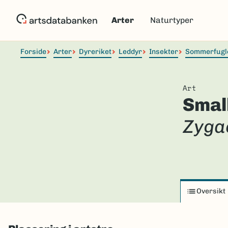
Hopp
til
Arter
Naturtyper
hovedinnhold
Forside
Arter
Dyreriket
Leddyr
Insekter
Sommerfugl
Art
Smal
Zyga
Oversikt