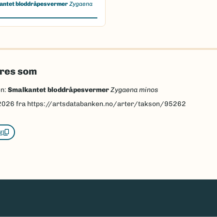
antet bloddråpesvermer
Zygaena
eres som
en:
Smalkantet bloddråpesvermer
Zygaena minos
2026
fra https://artsdatabanken.no/arter/takson/95262
g