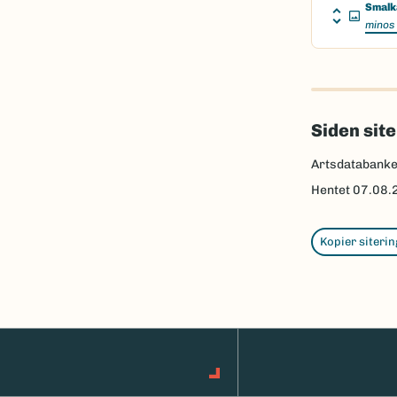
Smalk
minos
Siden sit
Artsdatabank
Hentet
07.08.
Kopier siterin