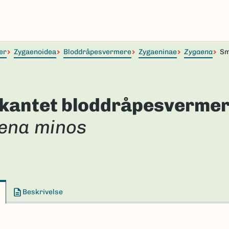
er
Zygaenoidea
Bloddråpesvermere
Zygaeninae
Zygaena
Sm
kantet bloddråpesverme
ena minos
Beskrivelse