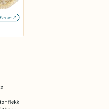
Forstørr
te
tor flekk