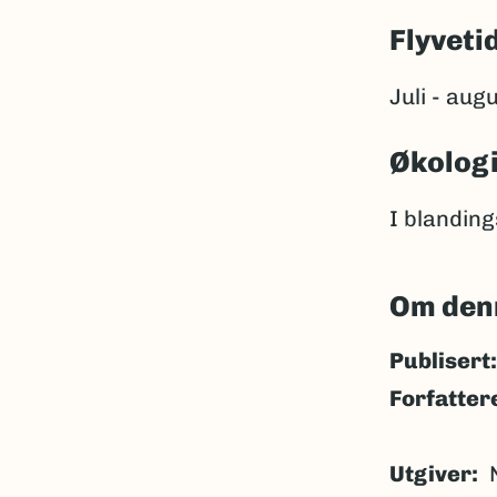
Flyveti
Juli - augu
Økolog
I blandin
Om den
Publisert:
Forfatter
Utgiver