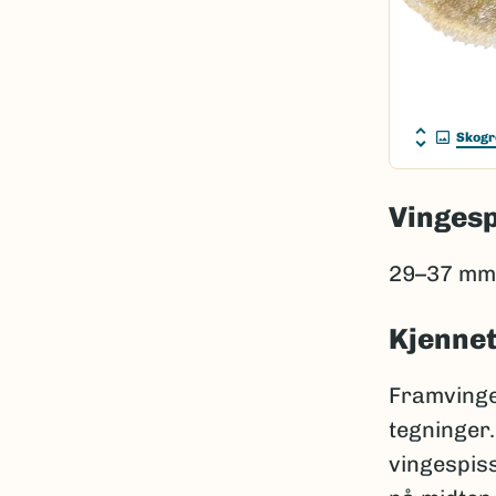
Skogr
Vinges
29–37 mm
Kjenne
Framvinge
tegninger.
vingespis