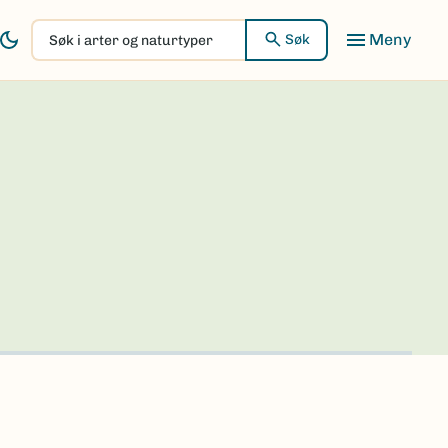
Søk
Søk
i
arter
og
naturtyper