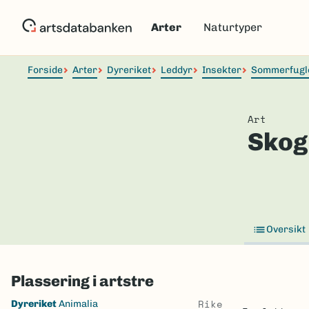
Hopp
til
Arter
Naturtyper
hovedinnhold
Forside
Arter
Dyreriket
Leddyr
Insekter
Sommerfugl
Art
Skog
Oversikt
Plassering i artstre
Skip
Rike
Dyreriket
Animalia