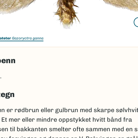
oteter
Gazoryctra ganna
penn
.
tegn
n er rødbrun eller gulbrun med skarpe sølvhvi
 Et mer eller mindre oppstykket hvitt bånd fra
sen til bakkanten smelter ofte sammen med en s