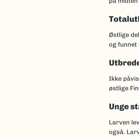
på midten 
Totalut
Østlige de
og funnet 
Utbrede
Ikke påvis
østlige Fi
Unge st
Larven le
også. Larv