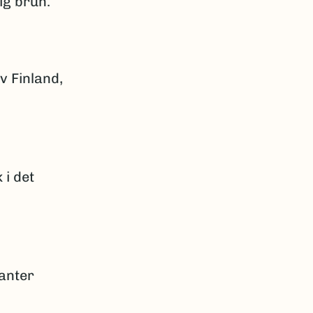
ig brun.
v Finland,
 i det
lanter