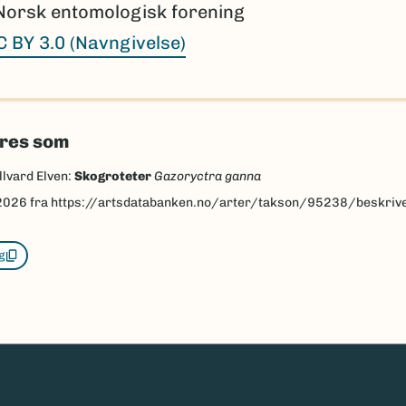
Norsk entomologisk forening
C BY 3.0 (Navngivelse)
eres som
llvard Elven:
Skogroteter
Gazoryctra ganna
2026
fra https://artsdatabanken.no/arter/takson/95238/beskriv
g