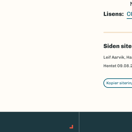
Lisens
C
Siden sit
Leif Aarvik, Ha
Hentet
09.08.
Kopier siterin