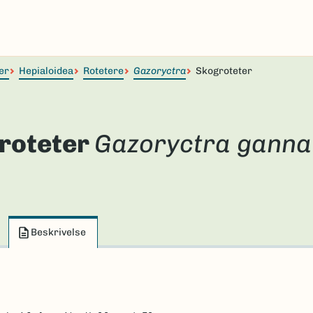
er
Hepialoidea
Rotetere
Gazoryctra
Skogroteter
roteter
Gazoryctra ganna
Beskrivelse