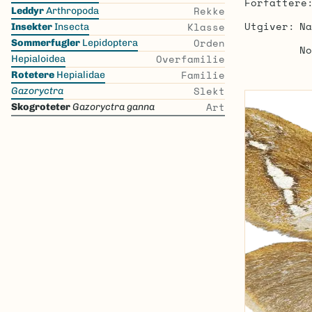
Forfattere
the
Rekke
Leddyr
Arthropoda
list
Utgiver
Na
Klasse
Insekter
Insecta
Orden
Sommerfugler
Lepidoptera
No
Overfamilie
Hepialoidea
Familie
Rotetere
Hepialidae
Slekt
Gazoryctra
Art
Skogroteter
Gazoryctra ganna