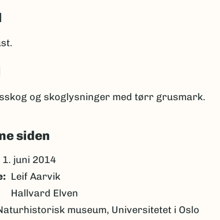
d
st.
i
gsskog og skoglysninger med tørr grusmark.
ne siden
1. juni 2014
e
Leif Aarvik
Hallvard Elven
Naturhistorisk museum, Universitetet i Oslo