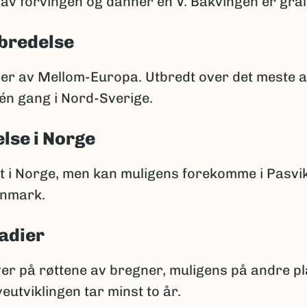
av forvingen og danner en V. Bakvingen er grål
bredelse
ler av Mellom-Europa. Utbredt over det meste a
én gang i Nord-Sverige.
lse i Norge
t i Norge, men kan muligens forekomme i Pasvik
nnmark.
adier
ver på røttene av bregner, muligens på andre p
eutviklingen tar minst to år.