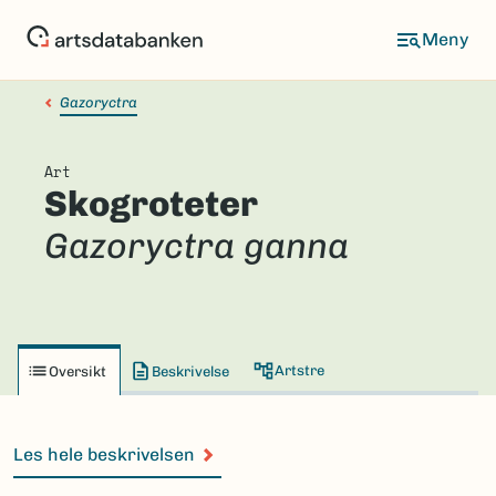
Hopp
til
hovedinnhold
Gazoryctra
Art
Skogroteter
Gazoryctra ganna
Artstre
Oversikt
Beskrivelse
Les hele beskrivelsen