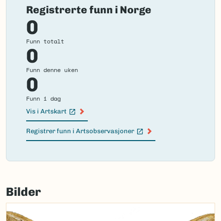
Registrerte funn i Norge
0
Funn totalt
0
Funn denne uken
0
Funn i dag
Vis i Artskart
(Ekstern lenke)
Registrer funn i Artsobservasjoner
(Ekstern lenke)
Failed
to
Bilder
load
map.