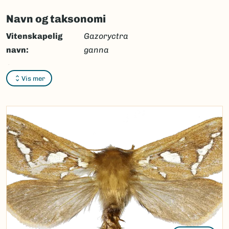
Navn og taksonomi
Vitenskapelig
Gazoryctra
navn:
ganna
Synonymer:
Ingen
Vis mer
Bokmål:
skogroteter
Nynorsk:
Ingen
Nordsamisk/Davvisámegiella:
Ingen
Vitenskapelig navn ID:
137333
Takson ID:
95238
(Ekstern lenke)
Gå til Nortaxa for flere detaljer