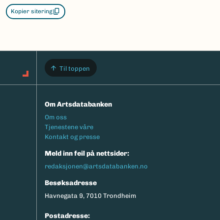
Kopier sitering
Til toppen
Om Artsdatabanken
Footermeny
Om oss
Tjenestene våre
Kontakt og presse
Meld inn feil på nettsider:
redaksjonen@artsdatabanken.no
Besøksadresse
Havnegata 9, 7010 Trondheim
Postadresse: