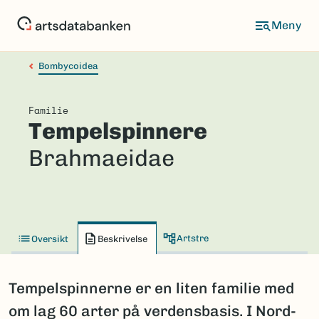
Hopp
til
hovedinnhold
Bombycoidea
Familie
Tempelspinnere
Brahmaeidae
Artstre
Oversikt
Beskrivelse
Tempelspinnerne er en liten familie med
om lag 60 arter på verdensbasis. I Nord-