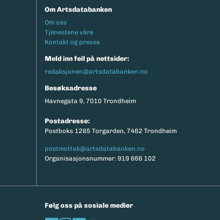
Om Artsdatabanken
Footermeny
Om oss
Tjenestene våre
Kontakt og presse
Meld inn feil på nettsider:
redaksjonen@artsdatabanken.no
Besøksadresse
Havnegata 9, 7010 Trondheim
Postadresse:
Postboks 1285 Torgarden, 7462 Trondheim
postmottak@artsdatabanken.no
Organisasjonsnummer: 919 666 102
Følg oss på sosiale medier