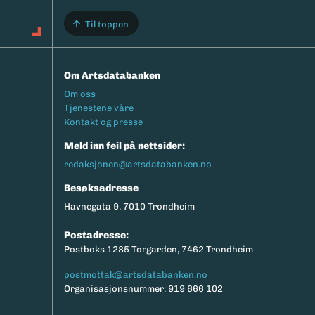
Til toppen
Om Artsdatabanken
Footermeny
Om oss
Tjenestene våre
Kontakt og presse
Meld inn feil på nettsider:
redaksjonen@artsdatabanken.no
Besøksadresse
Havnegata 9, 7010 Trondheim
Postadresse:
Postboks 1285 Torgarden, 7462 Trondheim
postmottak@artsdatabanken.no
Organisasjonsnummer: 919 666 102