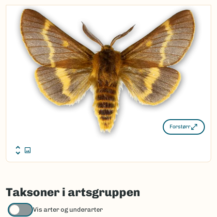
Nordsamisk/Davvisámegiella:
Ingen
Vitenskapelig navn ID:
137256
Takson ID:
95149
(Ekstern lenke)
Gå til Nortaxa for flere detaljer
Forstørr
Taksoner i artsgruppen
Vis arter og underarter