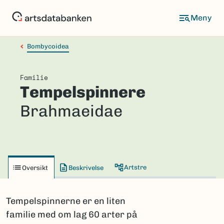
Hopp
til
hovedinnhold
Bombycoidea
Familie
Tempelspinnere
Brahmaeidae
Artstre
Oversikt
Beskrivelse
Tempelspinnerne er en liten
familie med om lag 60 arter på