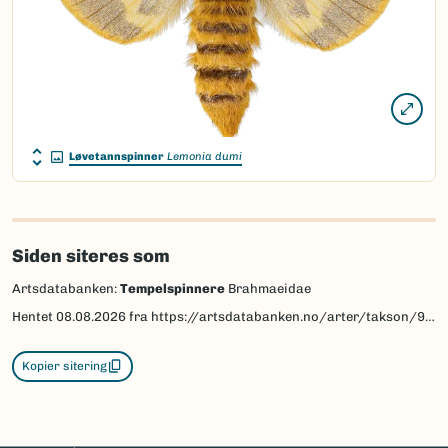
Løvetannspinner
Lemonia dumi
Siden siteres som
Artsdatabanken:
Tempelspinnere
Brahmaeidae
Hentet
08.08.2026
fra https://artsdatabanken.no/arter/takson/95149
Kopier sitering