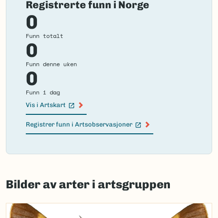
Registrerte funn i Norge
0
Funn totalt
0
Funn denne uken
0
Funn i dag
Vis i Artskart
(Ekstern lenke)
Registrer funn i Artsobservasjoner
(Ekstern lenke)
Failed
to
Bilder av arter i artsgruppen
load
map.