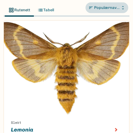
Populærnavn A-Å
Rutenett
Tabell
Slekt
Lemonia