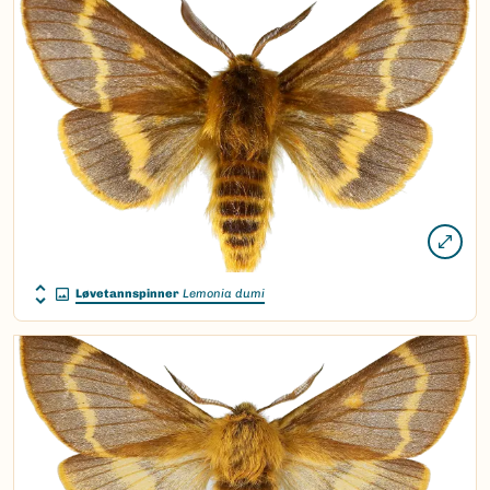
Løvetannspinner
Lemonia dumi