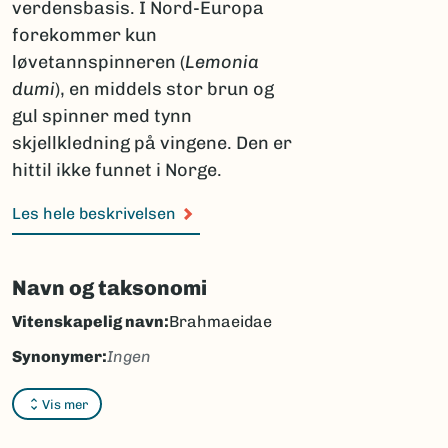
verdensbasis. I Nord-Europa
forekommer kun
løvetannspinneren (
Lemonia
dumi
), en middels stor brun og
gul spinner med tynn
skjellkledning på vingene. Den er
hittil ikke funnet i Norge.
Les hele beskrivelsen
Navn og taksonomi
Vitenskapelig navn:
Brahmaeidae
Synonymer:
Ingen
Bokmål:
tempelspinnere
Vis mer
Nynorsk:
Ingen