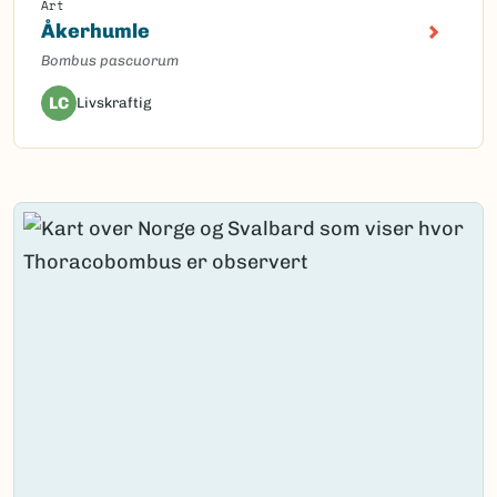
Art
Åkerhumle
Bombus pascuorum
LC
Livskraftig
Content loaded.