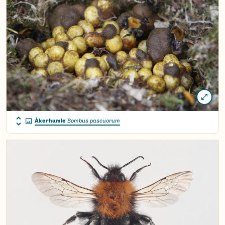
Åkerhumle
Bombus pascuorum