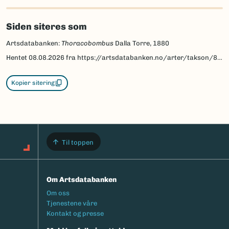
Siden siteres som
Artsdatabanken:
Thoracobombus
Dalla Torre, 1880
Hentet
08.08.2026
fra https://artsdatabanken.no/arter/takson/84273
Kopier sitering
Til toppen
Om Artsdatabanken
Footermeny
Om oss
Tjenestene våre
Kontakt og presse