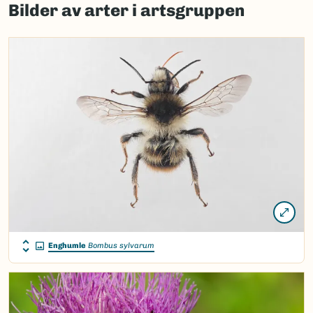
Bilder av arter i artsgruppen
load
map.
Enghumle
Bombus sylvarum