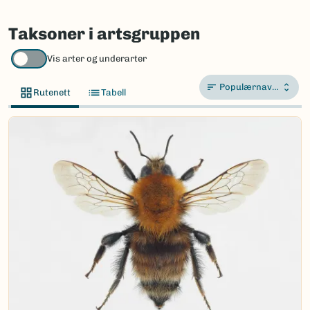
Taksoner i artsgruppen
Vis arter og underarter
Populærnavn A-Å
Rutenett
Tabell