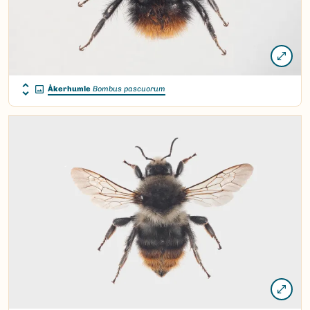
Åkerhumle
Bombus pascuorum