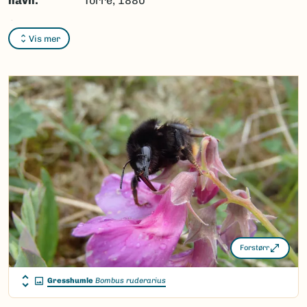
navn:
Torre, 1880
Synonymer:
Ingen
Vis mer
Bokmål:
Ingen
Nynorsk:
Ingen
Nordsamisk/Davvisámegiella:
Ingen
Vitenskapelig navn ID:
127404
Takson ID:
84273
(Ekstern lenke)
Gå til Nortaxa for flere detaljer
Forstørr
Gresshumle
Bombus ruderarius