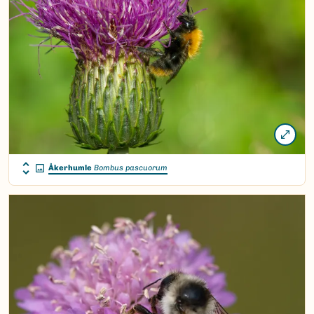
Åkerhumle
Bombus pascuorum