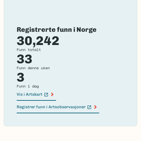
Registrerte funn i Norge
30,242
Funn totalt
33
Funn denne uken
3
Funn i dag
Vis i Artskart
(Ekstern lenke)
Registrer funn i Artsobservasjoner
(Ekstern lenke)
Failed
to