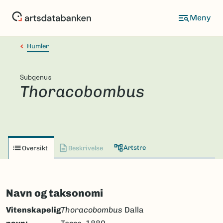
Hopp
til
hovedinnhold
Humler
Subgenus
Thoracobombus
Artstre
Oversikt
Beskrivelse
Navn og taksonomi
Vitenskapelig
Thoracobombus
Dalla