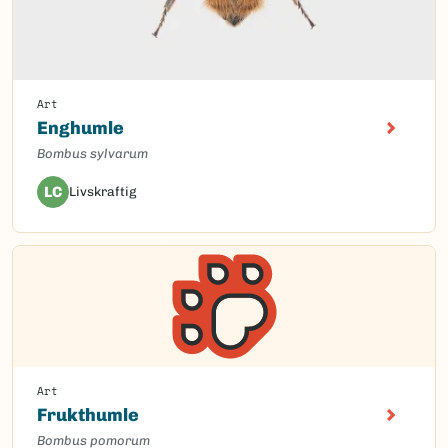
Art
Enghumle
Bombus sylvarum
LC
Livskraftig
Art
Frukthumle
Bombus pomorum