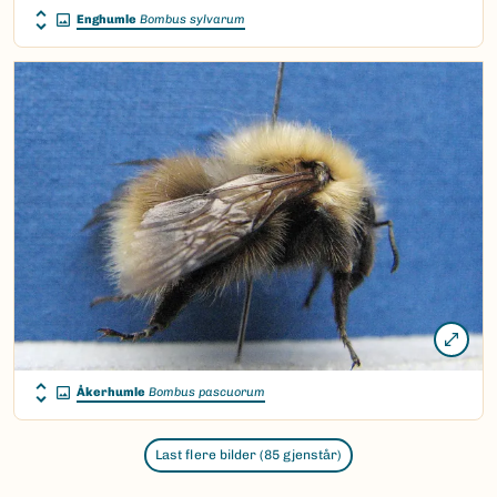
Enghumle
Bombus sylvarum
Åkerhumle
Bombus pascuorum
Last flere bilder (85 gjenstår)