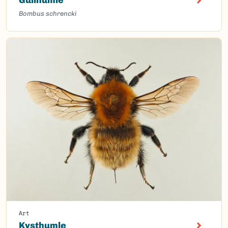
Gullhumle
Bombus schrencki
Art
Kysthumle