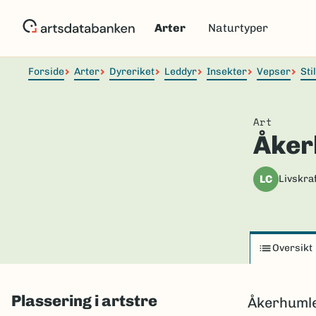
Hopp
til
Arter
Naturtyper
hovedinnhold
Forside
Arter
Dyreriket
Leddyr
Insekter
Vepser
Sti
Art
Åker
LC
Livskraf
Oversikt
Plassering i artstre
Åkerhumle 