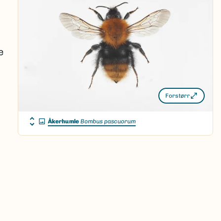
e
Forstørr
Åkerhumle
Bombus pascuorum