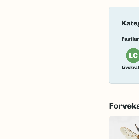
Nordsamis
Vitenskape
Kate
Takson ID:
Fastla
Gå til Nort
LC
Livskraf
Forveks