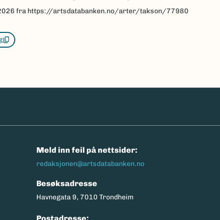
2026
fra https://artsdatabanken.no/arter/takson/77980
g
n
Meld inn feil på nettsider:
redaksjonen@artsdatabanken.no
Besøksadresse
Havnegata 9, 7010 Trondheim
Postadresse: