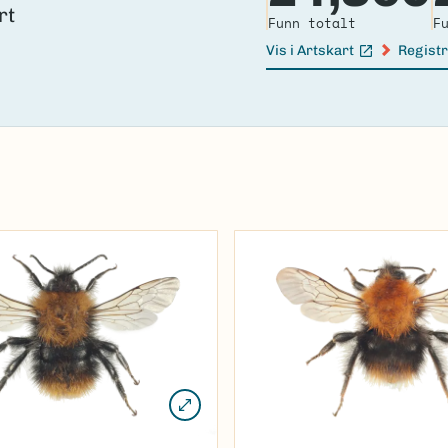
Funn totalt
F
Vis i Artskart
Registr
(Ekstern lenke)
(Ekster