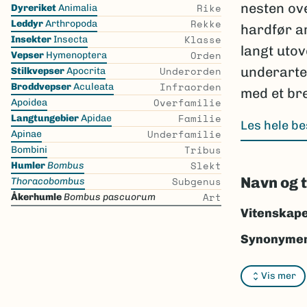
Skip
nesten over
Rike
Dyreriket
Animalia
the
Rekke
Leddyr
Arthropoda
hardfør a
list
Klasse
Insekter
Insecta
langt utov
Orden
Vepser
Hymenoptera
Underorden
underarte
Stilkvepser
Apocrita
Infraorden
Broddvepser
Aculeata
med et br
Overfamilie
Apoidea
Familie
Langtungebier
Apidae
Les hele be
Underfamilie
Apinae
Tribus
Bombini
Slekt
Humler
Bombus
Navn og 
Subgenus
Thoracobombus
Art
Åkerhumle
Bombus pascuorum
Vitenskape
Synonymer
Bokmål:
åk
Vis mer
Nynorsk:
å