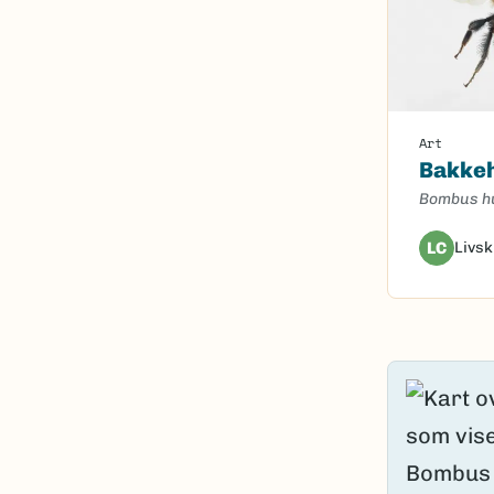
Art
Bakke
Bombus h
LC
Livsk