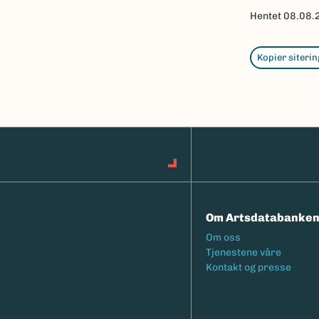
Hentet
08.08.
Kopier siterin
Om Artsdatabanke
Footermeny
Om oss
Tjenestene våre
Kontakt og presse