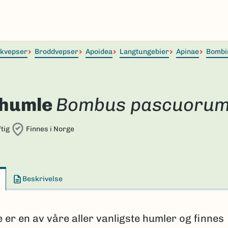
lkvepser
Broddvepser
Apoidea
Langtungebier
Apinae
Bombi
humle
Bombus pascuoru
tig
Finnes i Norge
Beskrivelse
er en av våre aller vanligste humler og finnes