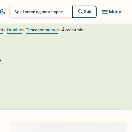
Søk
Søk
i
arter
ni
Humler
og
Thoracobombus
Åkerhumle
naturtyper
m