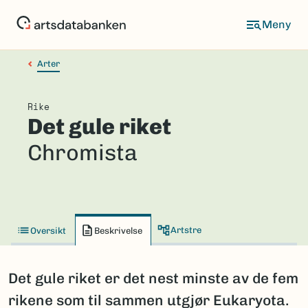
Hopp
til
hovedinnhold
Arter
Rike
Det gule riket
Chromista
Artstre
Oversikt
Beskrivelse
Det gule riket er det nest minste av de fem
rikene som til sammen utgjør Eukaryota.