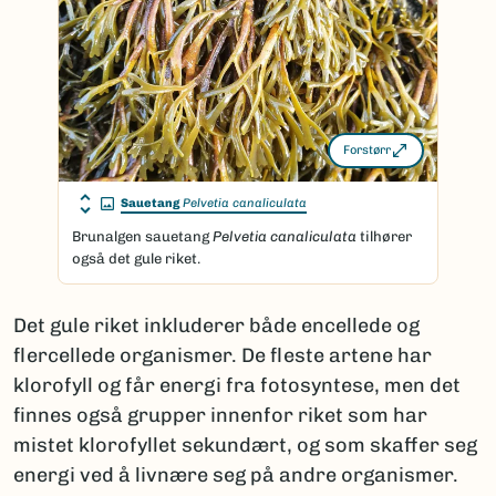
Forstørr
Sauetang
Pelvetia canaliculata
Brunalgen sauetang
Pelvetia canaliculata
tilhører
også det gule riket.
Det gule riket inkluderer både encellede og
flercellede organismer. De fleste artene har
klorofyll og får energi fra fotosyntese, men det
finnes også grupper innenfor riket som har
mistet klorofyllet sekundært, og som skaffer seg
energi ved å livnære seg på andre organismer.