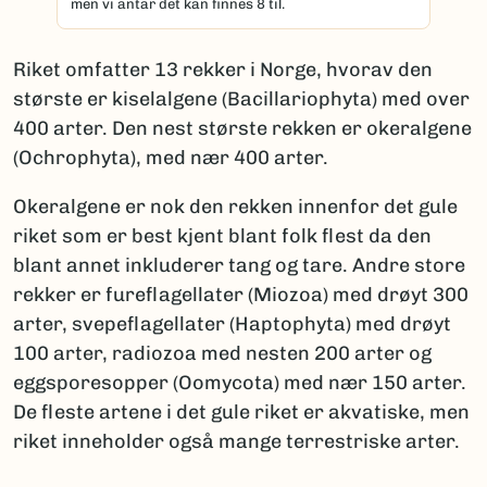
men vi antar det kan finnes 8 til.
Riket omfatter 13 rekker i Norge, hvorav den
største er kiselalgene (Bacillariophyta) med over
400 arter. Den nest største rekken er okeralgene
(Ochrophyta), med nær 400 arter.
Okeralgene er nok den rekken innenfor det gule
riket som er best kjent blant folk flest da den
blant annet inkluderer tang og tare. Andre store
rekker er fureflagellater (Miozoa) med drøyt 300
arter, svepeflagellater (Haptophyta) med drøyt
100 arter, radiozoa med nesten 200 arter og
eggsporesopper (Oomycota) med nær 150 arter.
De fleste artene i det gule riket er akvatiske, men
riket inneholder også mange terrestriske arter.