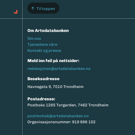
Til toppen
Om Artsdatabanken
Footermeny
Om oss
Tjenestene våre
Kontakt og presse
Meld inn feil på nettsider:
redaksjonen@artsdatabanken.no
Besøksadresse
Havnegata 9, 7010 Trondheim
Postadresse:
Postboks 1285 Torgarden, 7462 Trondheim
postmottak@artsdatabanken.no
Organisasjonsnummer: 919 666 102