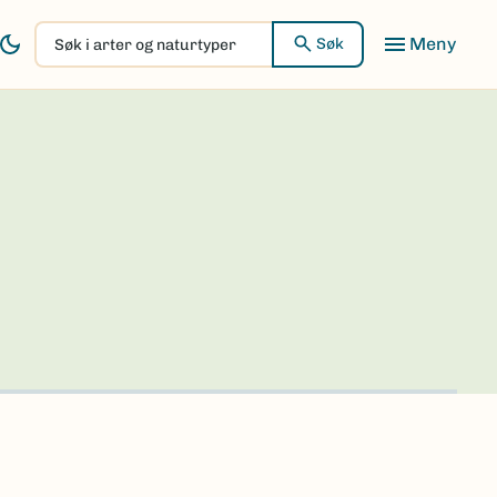
Søk
Søk
i
arter
og
naturtyper