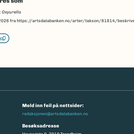
eres som
:
Oxyurella
2026
fra https://artsdatabanken.no/arter/takson/81814/beskriv
g
n
Meld inn feil på nettsider:
redaksjonen@artsdatabanken.no
Besøksadresse