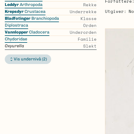
Forfattere
the
Rekke
Leddyr
Arthropoda
list
Utgiver
No
Underrekke
Krepsdyr
Crustacea
Klasse
Bladfotinger
Branchiopoda
Orden
Diplostraca
Underorden
Vannlopper
Cladocera
Familie
Chydoridae
Slekt
Oxyurella
Vis undernivå (2)