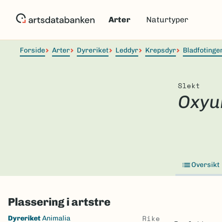
Hopp
til
Arter
Naturtyper
hovedinnhold
Forside
Arter
Dyreriket
Leddyr
Krepsdyr
Bladfotinge
Slekt
Oxyu
Oversikt
Plassering i artstre
Skip
Rike
Dyreriket
Animalia