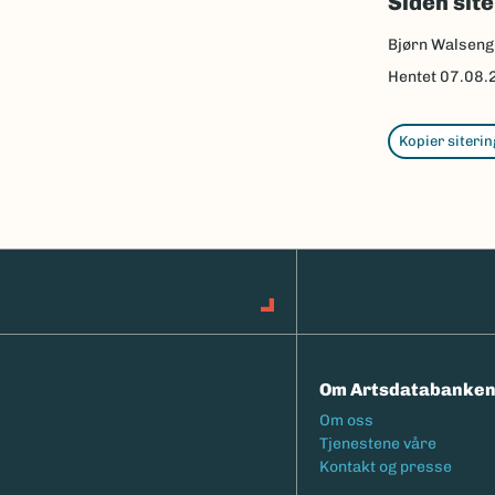
Siden sit
Bjørn Walseng
Hentet
07.08.
Kopier siterin
Om Artsdatabanke
Footermeny
Om oss
Tjenestene våre
Kontakt og presse