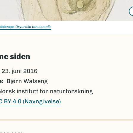
alekreps
Oxyurella tenuicaudis
ne siden
23. juni 2016
e
Bjørn Walseng
Norsk institutt for naturforskning
C BY 4.0 (Navngivelse)