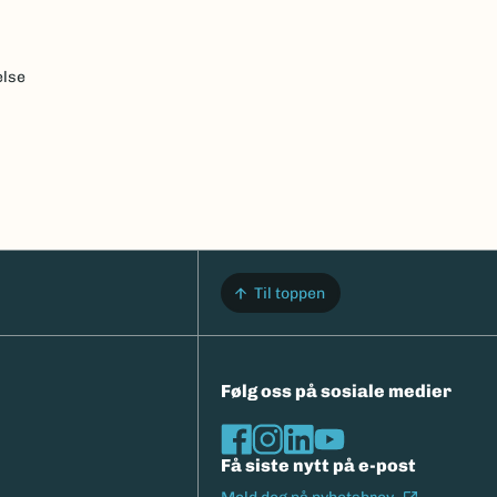
else
Til toppen
Følg oss på sosiale medier
Få siste nytt på e-post
(Ekstern l