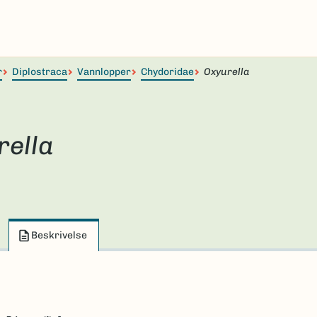
r
Diplostraca
Vannlopper
Chydoridae
Oxyurella
rella
Beskrivelse