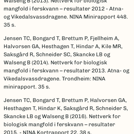
Walseng B (2013). Nettverk for biologisk
mangfold i ferskvann – resultater 2012 - Atna-
og Vikedalsvassdragene. NINA Minirapport 448.
35 s.
Jensen TC, Bongard T, Brettum P, Fjellheim A,
Halvorsen GA, Hesthagen T, Hindar A, Kile MR,
Saksgård R, Schneider SC, Skancke LB og
Walseng B (2014). Nettverk for biologisk
mangfold i ferskvann – resultater 2013. Atna- og
Vikedalsvassdragene. Trondheim: NINA
minirapport. 35 s.
Jensen TC, Bongard T, Brettum P, Halvorsen GA,
Hesthagen T, Hindar K, Saksgård R, Schneider S,
Skancke LB og Walseng B (2016). Nettverk for
biologisk mangfold i ferskvann – resultater
2015. - NINA Kortrapport 22. 38 s.