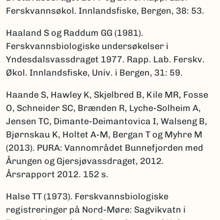
Ferskvannsøkol. Innlandsfiske, Bergen, 38: 53.
Haaland S og Raddum GG (1981).
Ferskvannsbiologiske undersøkelser i
Yndesdalsvassdraget 1977. Rapp. Lab. Ferskv.
Økol. Innlandsfiske, Univ. i Bergen, 31: 59.
Haande S, Hawley K, Skjelbred B, Kile MR, Fosse
O, Schneider SC, Brænden R, Lyche-Solheim A,
Jensen TC, Dimante-Deimantovica I, Walseng B,
Bjørnskau K, Holtet A-M, Bergan T og Myhre M
(2013). PURA: Vannområdet Bunnefjorden med
Årungen og Gjersjøvassdraget, 2012.
Årsrapport 2012. 152 s.
Halse TT (1973). Ferskvannsbiologiske
registreringer på Nord-Møre: Sagvikvatn i