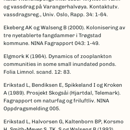
og vassdrag på Varangerhalvøya. Kontaktutv.
vassdragsreg., Univ. Oslo, Rapp. 34: 1-64.
Ekeberg AK og Walseng B (2000). Kolonisering av
tre nyetablerte fangdammer i Trøgstad
kommune. NINA Fagrapport 043: 1-49.
Elgmork K (1964). Dynamics of zooplankton
communities in some small inundated ponds.
Folia Limnol. scand. 12: 83.
Erikstad L, Bendiksen E, Spikkeland I og Kroken
A (1989). Prosjekt Skogsåi (Hjartdal, Telemark).
Fagrapport om naturfag og friluftliv. NINA
Oppdragsmelding 005.
Erikstad L, Halvorsen G, Kaltenborn BP, Korsmo
H, Smith-Meyer S, TK, S og Walseng,B (1993).