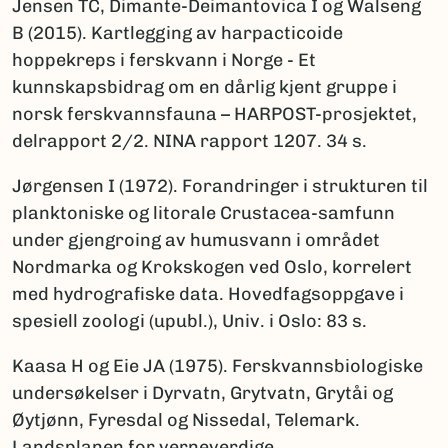
Jensen TC, Dimante-Deimantovica I og Walseng
B (2015). Kartlegging av harpacticoide
hoppekreps i ferskvann i Norge - Et
kunnskapsbidrag om en dårlig kjent gruppe i
norsk ferskvannsfauna – HARPOST-prosjektet,
delrapport 2/2. NINA rapport 1207. 34 s.
Jørgensen I (1972). Forandringer i strukturen til
planktoniske og litorale Crustacea-samfunn
under gjengroing av humusvann i området
Nordmarka og Krokskogen ved Oslo, korrelert
med hydrografiske data. Hovedfagsoppgave i
spesiell zoologi (upubl.), Univ. i Oslo: 83 s.
Kaasa H og Eie JA (1975). Ferskvannsbiologiske
undersøkelser i Dyrvatn, Grytvatn, Grytåi og
Øytjønn, Fyresdal og Nissedal, Telemark.
Landsplanen for verneverdige