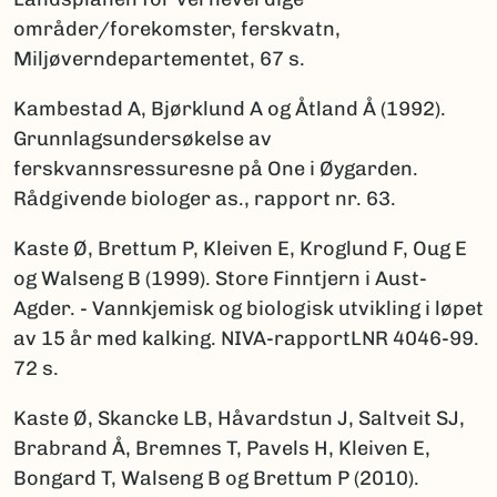
områder/forekomster, ferskvatn,
Miljøverndepartementet, 67 s.
Kambestad A, Bjørklund A og Åtland Å (1992).
Grunnlagsundersøkelse av
ferskvannsressuresne på One i Øygarden.
Rådgivende biologer as., rapport nr. 63.
Kaste Ø, Brettum P, Kleiven E, Kroglund F, Oug E
og Walseng B (1999). Store Finntjern i Aust-
Agder. - Vannkjemisk og biologisk utvikling i løpet
av 15 år med kalking. NIVA-rapportLNR 4046-99.
72 s.
Kaste Ø, Skancke LB, Håvardstun J, Saltveit SJ,
Brabrand Å, Bremnes T, Pavels H, Kleiven E,
Bongard T, Walseng B og Brettum P (2010).