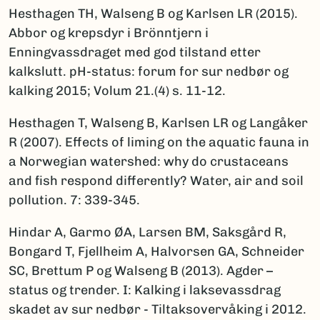
Hesthagen TH, Walseng B og Karlsen LR (2015).
Abbor og krepsdyr i Brönntjern i
Enningvassdraget med god tilstand etter
kalkslutt. pH-status: forum for sur nedbør og
kalking 2015; Volum 21.(4) s. 11-12.
Hesthagen T, Walseng B, Karlsen LR og Langåker
R (2007). Effects of liming on the aquatic fauna in
a Norwegian watershed: why do crustaceans
and fish respond differently? Water, air and soil
pollution. 7: 339-345.
Hindar A, Garmo ØA, Larsen BM, Saksgård R,
Bongard T, Fjellheim A, Halvorsen GA, Schneider
SC, Brettum P og Walseng B (2013). Agder –
status og trender. I: Kalking i laksevassdrag
skadet av sur nedbør - Tiltaksovervåking i 2012.