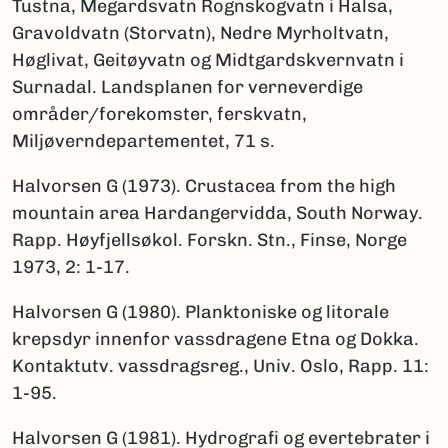
Tustna, Megardsvatn Rognskogvatn i Halsa,
Gravoldvatn (Storvatn), Nedre Myrholtvatn,
Høglivat, Geitøyvatn og Midtgardskvernvatn i
Surnadal. Landsplanen for verneverdige
områder/forekomster, ferskvatn,
Miljøverndepartementet, 71 s.
Halvorsen G (1973). Crustacea from the high
mountain area Hardangervidda, South Norway.
Rapp. Høyfjellsøkol. Forskn. Stn., Finse, Norge
1973, 2: 1-17.
Halvorsen G (1980). Planktoniske og litorale
krepsdyr innenfor vassdragene Etna og Dokka.
Kontaktutv. vassdragsreg., Univ. Oslo, Rapp. 11:
1-95.
Halvorsen G (1981). Hydrografi og evertebrater i