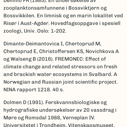
Demmo FR (1985). En undersøkelse av
zooplanktonsamfunnene i Bossviktjern og
Bossvikkilen. En limnisk og en marin lokalitet ved
Risør i Aust-Agder. Hovedfagsoppgave i spesiell
zoologi, Univ. Oslo: 1-202.
Dimante-Deimantovica I, Chertoprud M,
Chertoprud E, Christoffersen KS, Novichkova A
og Walseng B (2016). FREMONEC: Effect of
climate change and related stressors on fresh
and brackish water ecosystems in Svalbard. A
Norwegian and Russian joint scientific project.
NINA rapport 1218. 40 s.
Dolmen D (1991). Ferskvannsbiologiske og
hydrografiske undersøkelser av 20 vassdrag i
Møre og Romsdal 1988, Verneplan IV.
Universitetet i Trondheim, Vitenskapsmuseet,