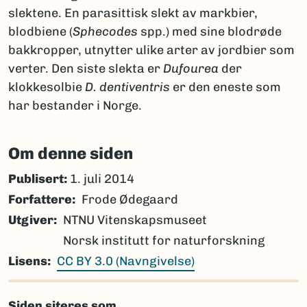
slektene. En parasittisk slekt av markbier,
blodbiene (
Sphecodes
spp.) med sine blodrøde
bakkropper, utnytter ulike arter av jordbier som
verter. Den siste slekta er
Dufourea
der
klokkesolbie
D. dentiventris
er den eneste som
har bestander i Norge.
Om denne siden
Publisert:
1. juli 2014
Forfattere
Frode Ødegaard
Utgiver
NTNU Vitenskapsmuseet
Norsk institutt for naturforskning
Lisens
CC BY 3.0 (Navngivelse)
Siden siteres som