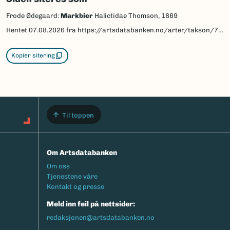
Frode Ødegaard:
Markbier
Halictidae Thomson, 1869
Hentet
07.08.2026
fra https://artsdatabanken.no/arter/takson/78065/beskrivelse
Kopier sitering
Til toppen
Om Artsdatabanken
Footermeny
Om oss
Tjenestene våre
Kontakt og presse
Meld inn feil på nettsider:
redaksjonen@artsdatabanken.no