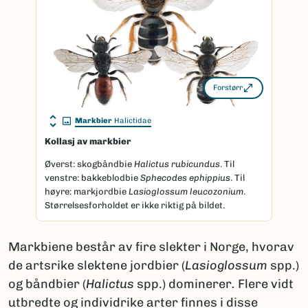
Forstørr
Markbier
Halictidae
Kollasj av markbier
Øverst: skogbåndbie
Halictus rubicundus
. Til
venstre: bakkeblodbie
Sphecodes ephippius
. Til
høyre: markjordbie
Lasioglossum leucozonium
.
Størrelsesforholdet er ikke riktig på bildet.
Markbiene består av fire slekter i Norge, hvorav
de artsrike slektene jordbier (
Lasioglossum
spp.)
og båndbier (
Halictus
spp.) dominerer
.
Flere vidt
utbredte og individrike arter finnes i disse