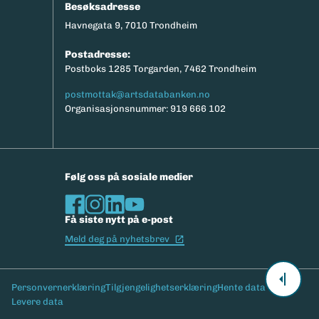
Besøksadresse
Havnegata 9, 7010 Trondheim
Postadresse:
Postboks 1285 Torgarden, 7462 Trondheim
postmottak@artsdatabanken.no
Organisasjonsnummer: 919 666 102
Følg oss på sosiale medier
Få siste nytt på e-post
(Ekstern lenke)
Meld deg på nyhetsbrev
Bunntekst
Personvernerklæring
Tilgjengelighetserklæring
Hente data
Levere data