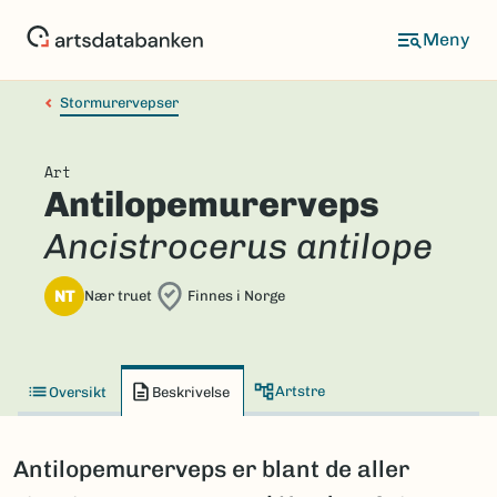
Hopp
til
hovedinnhold
Stormurervepser
Art
Antilopemurerveps
Ancistrocerus antilope
NT
Nær truet
Finnes i Norge
Artstre
Oversikt
Beskrivelse
Antilopemurerveps er blant de aller