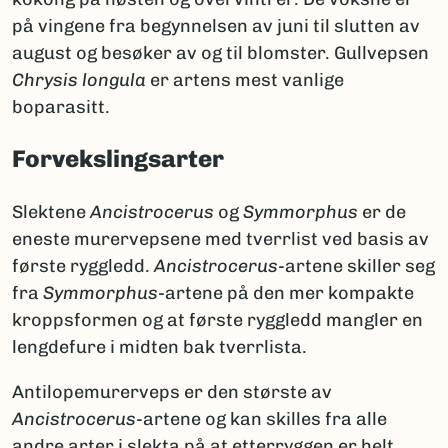
på vingene fra begynnelsen av juni til slutten av
august og besøker av og til blomster. Gullvepsen
Chrysis longula
er artens mest vanlige
boparasitt.
Forvekslingsarter
Slektene
Ancistrocerus
og
Symmorphus
er de
eneste murervepsene med tverrlist ved basis av
første ryggledd.
Ancistrocerus
-artene skiller seg
fra
Symmorphus
-artene på den mer kompakte
kroppsformen og at første ryggledd mangler en
lengdefure i midten bak tverrlista.
Antilopemurerveps er den største av
Ancistrocerus
-artene og kan skilles fra alle
andre arter i slekta på at etterryggen er helt