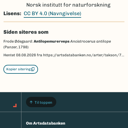
Norsk institutt for naturforskning
Lisens
CC BY 4.0 (Navngivelse)
Siden siteres som
Frode Ødegaard:
Antilopemurerveps
Ancistrocerus antilope
(Panzer, 1798)
Hentet
08.08.2026
fra https://artsdatabanken.no/arter/takson/77492/beskrivelse
Kopier sitering
Til toppen
Om Artsdatabanken