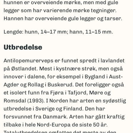
hunnen er overveiende mørke, men med gule
legger som har varierende mørke tegninger.
Hannen har overveiende gule legger og tarser.
Lengde: hunn, 14–17 mm; hann, 11–15 mm.
Utbredelse
Antilopemurerveps er funnet spredt i lavlandet
på Østlandet. Mest i kystnære strøk, men også
innover i dalene, for eksempel i Bygland i Aust-
Agder og Rollag i Buskerud. Det foreligger også
et isolert funn fra Fjøra i Tafjord, Møre og
Romsdal (1993). I Norden har arten en sydøstlig
utbredelse i Sverige og Finland. Den har
forsvunnet fra Danmark. Arten har gått kraftig
tilbake i hele Nord-Europa de siste 50 år.
Totalutbredelsen omfatter det meste av den