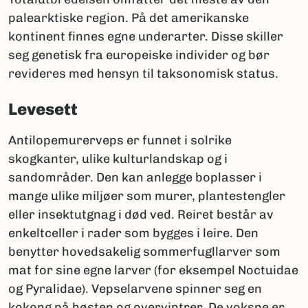
palearktiske region. På det amerikanske
kontinent finnes egne underarter. Disse skiller
seg genetisk fra europeiske individer og bør
revideres med hensyn til taksonomisk status.
Levesett
Antilopemurerveps er funnet i solrike
skogkanter, ulike kulturlandskap og i
sandområder. Den kan anlegge boplasser i
mange ulike miljøer som murer, plantestengler
eller insektutgnag i død ved. Reiret består av
enkeltceller i rader som bygges i leire. Den
benytter hovedsakelig sommerfugllarver som
mat for sine egne larver (for eksempel Noctuidae
og Pyralidae). Vepselarvene spinner seg en
kokong på høsten og overvintrer. De voksne er