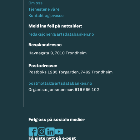
Footermeny
Om oss
Tjenestene våre
Kontakt og presse
Meld inn feil på nettsider:
redaksjonen@artsdatabanken.no
Besøksadresse
Havnegata 9, 7010 Trondheim
Postadresse:
Postboks 1285 Torgarden, 7462 Trondheim
postmottak@artsdatabanken.no
Organisasjonsnummer: 919 666 102
Følg oss på sosiale medier
Få siste nytt på e-post