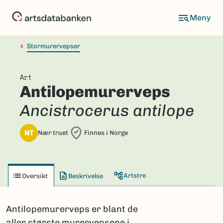
Hopp
til
hovedinnhold
Stormurervepser
Art
Antilopemurerveps
Ancistrocerus antilope
NT
Nær truet
Finnes i Norge
Artstre
Oversikt
Beskrivelse
Antilopemurerveps er blant de
aller største murervepsene i