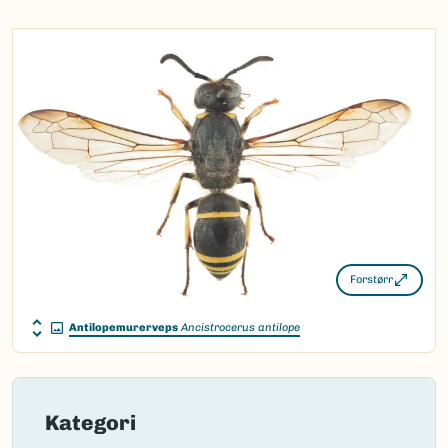
Nynorsk:
Ingen
Nordsamisk/Davvisámegiella:
Ingen
Vitenskapelig navn ID:
119246
Takson ID:
77492
(Ekstern lenke)
Gå til Nortaxa for flere detaljer
Forstørr
Antilopemurerveps
Ancistrocerus antilope
Kategori