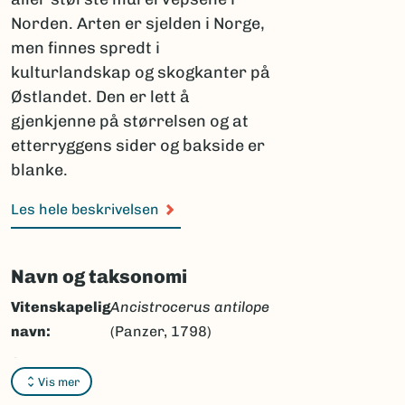
Norden. Arten er sjelden i Norge,
men finnes spredt i
kulturlandskap og skogkanter på
Østlandet. Den er lett å
gjenkjenne på størrelsen og at
etterryggens sider og bakside er
blanke.
Les hele beskrivelsen
Navn og taksonomi
Vitenskapelig
Ancistrocerus antilope
navn:
(Panzer, 1798)
Synonymer:
Ingen
Vis mer
Bokmål:
antilopemurerveps