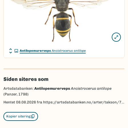
Antilopemurerveps
Ancistrocerus antilope
Siden siteres som
Artsdatabanken:
Antilopemurerveps
Ancistrocerus antilope
(Panzer, 1798)
Hentet
08.08.2026
fra https://artsdatabanken.no/arter/takson/77492
Kopier sitering