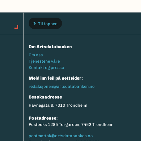
Til toppen
Om Artsdatabanken
Footermeny
Om oss
Tjenestene våre
Kontakt og presse
Meld inn feil på nettsider:
redaksjonen@artsdatabanken.no
Besøksadresse
Havnegata 9, 7010 Trondheim
Postadresse:
Postboks 1285 Torgarden, 7462 Trondheim
postmottak@artsdatabanken.no