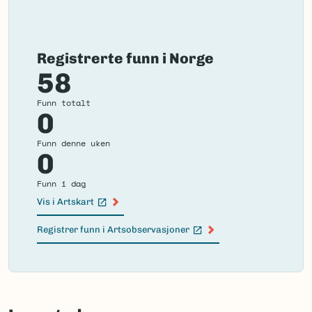
Registrerte funn i Norge
58
Funn totalt
0
Funn denne uken
0
Funn i dag
Vis i Artskart
(Ekstern lenke)
Registrer funn i Artsobservasjoner
(Ekstern lenke)
Failed
to