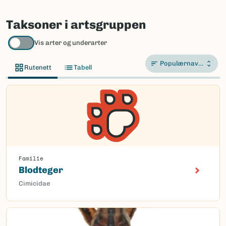
Taksoner i artsgruppen
Vis arter og underarter
Populærnavn A-Å
Rutenett
Tabell
Familie
Blodteger
Cimicidae