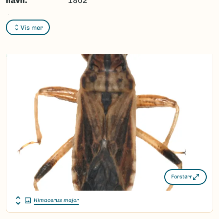
navn:
1802
Synonymer:
Ingen
Vis mer
Bokmål:
Ingen
Nynorsk:
Ingen
Nordsamisk/Davvisámegiella:
Ingen
Vitenskapelig navn ID:
110129
Takson ID:
69298
(Ekstern lenke)
Gå til Nortaxa for flere detaljer
Forstørr
Himacerus major