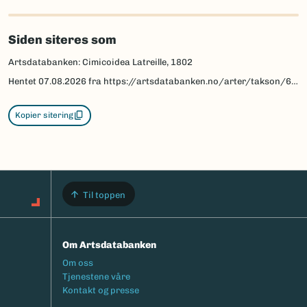
Siden siteres som
Artsdatabanken: Cimicoidea Latreille, 1802
Hentet
07.08.2026
fra https://artsdatabanken.no/arter/takson/69298
Kopier sitering
Til toppen
Om Artsdatabanken
Footermeny
Om oss
Tjenestene våre
Kontakt og presse