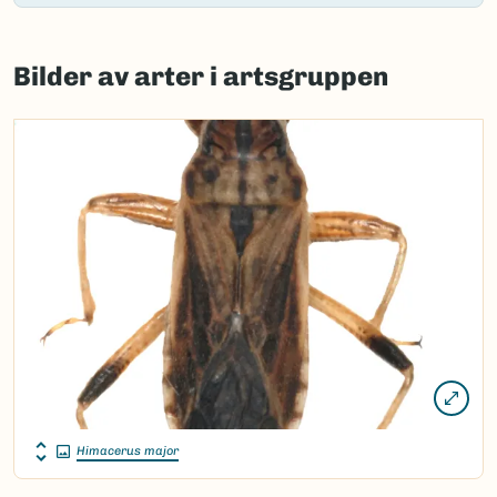
Failed
to
Bilder av arter i artsgruppen
load
map.
Himacerus major