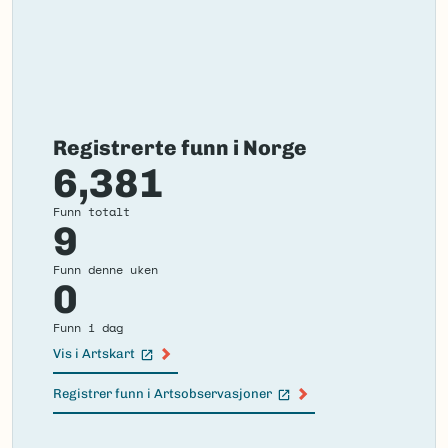
Registrerte funn i Norge
6,381
Funn totalt
9
Funn denne uken
0
Funn i dag
Vis i Artskart
(Ekstern lenke)
Registrer funn i Artsobservasjoner
(Ekstern lenke)