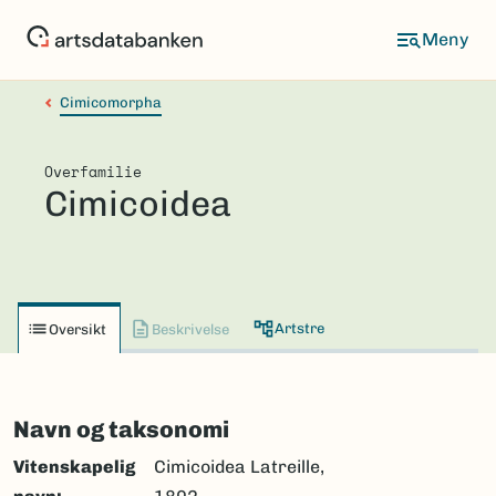
Hopp
til
hovedinnhold
Cimicomorpha
Overfamilie
Cimicoidea
Artstre
Oversikt
Beskrivelse
Navn og taksonomi
Vitenskapelig
Cimicoidea Latreille,