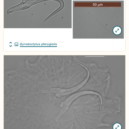
Gyrodactylus pterygialis