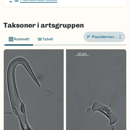
Taksoner i artsgruppen
Populærnavn A-Å
Rutenett
Tabell