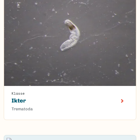
Klasse
Ikter
Trematoda
Content loaded.