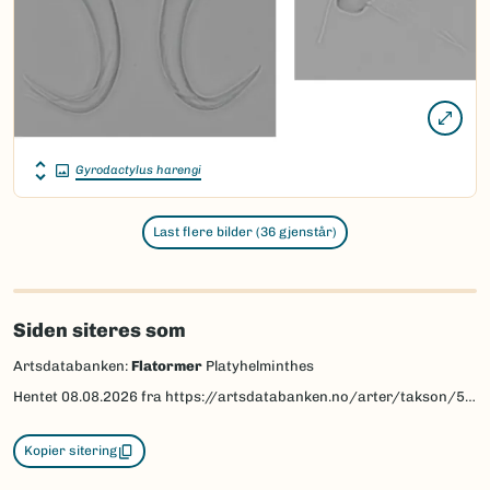
Gyrodactylus harengi
Last flere bilder (36 gjenstår)
Siden siteres som
Artsdatabanken:
Flatormer
Platyhelminthes
Hentet
08.08.2026
fra https://artsdatabanken.no/arter/takson/558
Kopier sitering