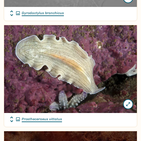
Gyrodactylus branchicus
Prostheceraeus vittatus