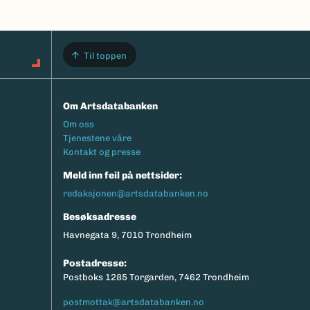
Til toppen
Om Artsdatabanken
Footermeny
Om oss
Tjenestene våre
Kontakt og presse
Meld inn feil på nettsider:
redaksjonen@artsdatabanken.no
Besøksadresse
Havnegata 9, 7010 Trondheim
Postadresse:
Postboks 1285 Torgarden, 7462 Trondheim
postmottak@artsdatabanken.no