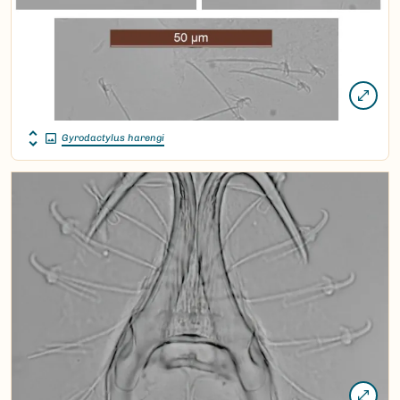
Gyrodactylus harengi