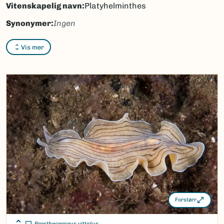
Vitenskapelig navn:
Platyhelminthes
Synonymer:
Ingen
Bokmål:
flatormer
Vis mer
Nynorsk:
flatmakkar
Nordsamisk/Davvisámegiella:
guorkkat
Vitenskapelig navn ID:
558
Takson ID:
558
(Ekstern lenke)
Gå til Nortaxa for flere detaljer
Forstørr
Prostheceraeus vittatus