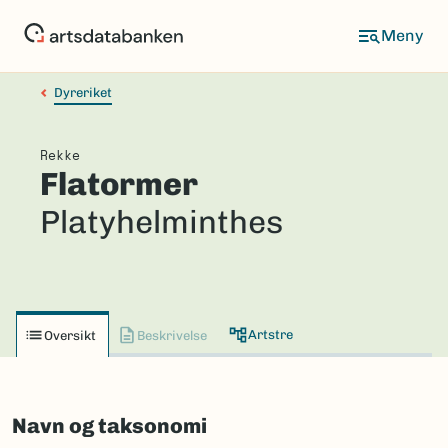
Hopp
til
hovedinnhold
Dyreriket
Rekke
Flatormer
Platyhelminthes
Artstre
Oversikt
Beskrivelse
Navn og taksonomi