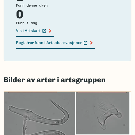
Funn denne uken
0
Funn i dag
Vis i Artskart
(Ekstern lenke)
Registrer funn i Artsobservasjoner
(Ekstern lenke)
Failed
to
Bilder av arter i artsgruppen
load
map.