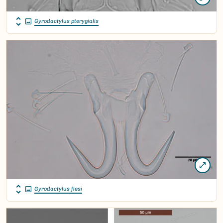
Gyrodactylus pterygialis
Gyrodactylus flesi