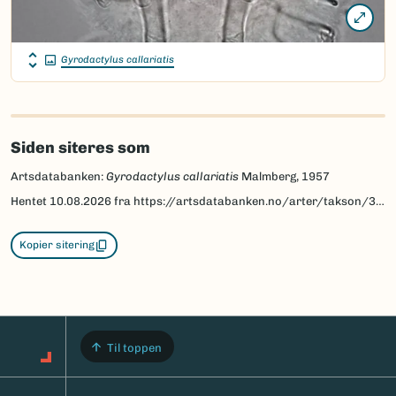
Gyrodactylus callariatis
Siden siteres som
Artsdatabanken:
Gyrodactylus callariatis
Malmberg, 1957
Hentet
10.08.2026
fra https://artsdatabanken.no/arter/takson/33787
Kopier sitering
Til toppen