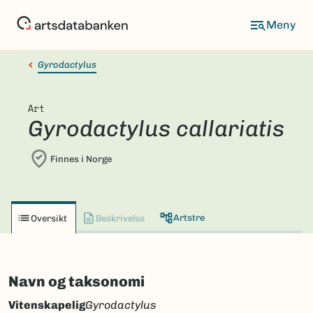
Hopp
til
hovedinnhold
Gyrodactylus
Art
Gyrodactylus callariatis
Finnes i Norge
Artstre
Oversikt
Beskrivelse
Navn og taksonomi
Vitenskapelig
Gyrodactylus