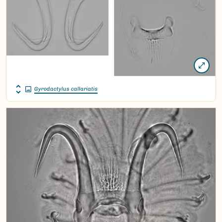
Gyrodactylus callariatis