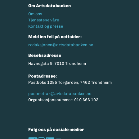
Om Artsdatabanken
Footermeny
Om oss
Tjenestene våre
Kontakt og presse
Meld inn feil på nettsider:
redaksjonen@artsdatabanken.no
Besøksadresse
Havnegata 9, 7010 Trondheim
Postadresse:
Postboks 1285 Torgarden, 7462 Trondheim
postmottak@artsdatabanken.no
Organisasjonsnummer: 919 666 102
Følg oss på sosiale medier