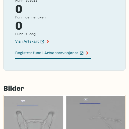
Funn totalt
0
Funn denne uken
0
Funn i dag
Vis i Artskart
(Ekstern lenke)
Registrer funn i Artsobservasjoner
(Ekstern lenke)
Failed
to
Bilder
load
map.