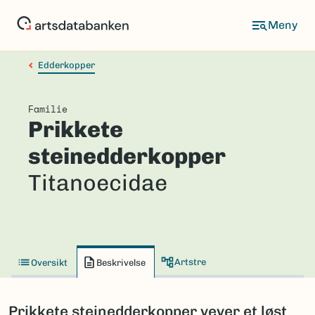
Hopp
til
hovedinnhold
Edderkopper
Familie
Prikkete
steinedderkopper
Titanoecidae
Artstre
Oversikt
Beskrivelse
Prikkete steinedderkopper vever et løst