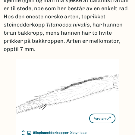
kjenne igjen og man må sjekke at calamistratum
er til stede, noe som her består av en enkelt rad.
Hos den eneste norske arten, toprikket
steinedderkopp
Titanoeca nivalis
, har hunnen
brun bakkropp, mens hannen har to hvite
prikker på bakkroppen. Arten er mellomstor,
opptil 7 mm.
Forstørr
Ullspinnedderkopper
Dictynidae