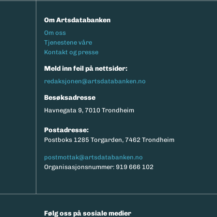
Om Artsdatabanken
Footermeny
Om oss
Tjenestene våre
Kontakt og presse
Meld inn feil på nettsider:
redaksjonen@artsdatabanken.no
Besøksadresse
Havnegata 9, 7010 Trondheim
Postadresse:
Postboks 1285 Torgarden, 7462 Trondheim
postmottak@artsdatabanken.no
Organisasjonsnummer: 919 666 102
Følg oss på sosiale medier