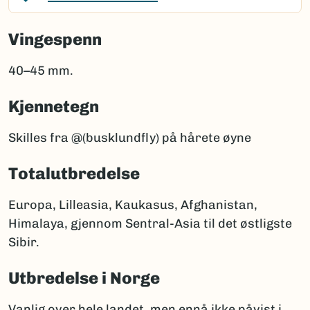
Vingespenn
40–45 mm.
Kjennetegn
Skilles fra @(busklundfly) på hårete øyne
Totalutbredelse
Europa, Lilleasia, Kaukasus, Afghanistan,
Himalaya, gjennom Sentral-Asia til det østligste
Sibir.
Utbredelse i Norge
Vanlig over hele landet, men ennå ikke påvist i