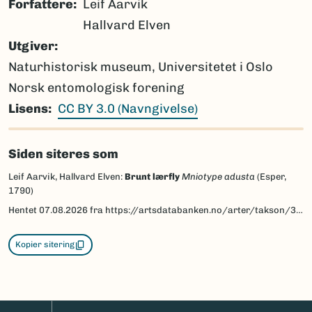
Forfattere
Leif Aarvik
Hallvard Elven
Utgiver
Naturhistorisk museum, Universitetet i Oslo
Norsk entomologisk forening
Lisens
CC BY 3.0 (Navngivelse)
Siden siteres som
Leif Aarvik, Hallvard Elven:
Brunt lærfly
Mniotype adusta
(Esper,
1790)
Hentet
07.08.2026
fra https://artsdatabanken.no/arter/takson/30826/beskrivelse
Kopier sitering