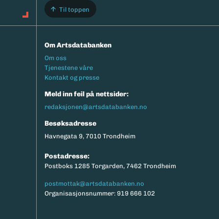
Til toppen
Om Artsdatabanken
Footermeny
Om oss
Tjenestene våre
Kontakt og presse
Meld inn feil på nettsider:
redaksjonen@artsdatabanken.no
Besøksadresse
Havnegata 9, 7010 Trondheim
Postadresse:
Postboks 1285 Torgarden, 7462 Trondheim
postmottak@artsdatabanken.no
Organisasjonsnummer: 919 666 102