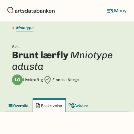
Hopp
til
hovedinnhold
Mniotype
Art
Brunt lærfly
Mniotype
adusta
LC
Livskraftig
Finnes i Norge
Artstre
Oversikt
Beskrivelse