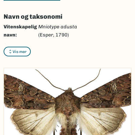
Navn og taksonomi
Vitenskapelig
Mniotype adusta
navn:
(Esper, 1790)
Synonymer:
Ingen
Vis mer
Bokmål:
brunt lærfly
Nynorsk:
brunt lêrfly
Nordsamisk/Davvisámegiella:
Ingen
Vitenskapelig navn ID:
47603
Takson ID:
30826
(Ekstern lenke)
Gå til Nortaxa for flere detaljer