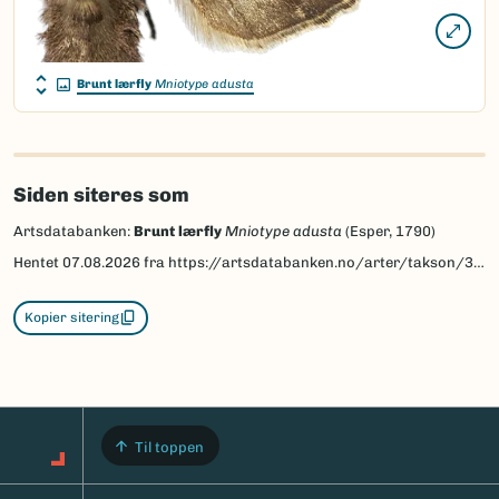
Brunt lærfly
Mniotype adusta
Siden siteres som
Artsdatabanken:
Brunt lærfly
Mniotype adusta
(Esper, 1790)
Hentet
07.08.2026
fra https://artsdatabanken.no/arter/takson/30826
Kopier sitering
Til toppen