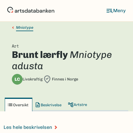
Hopp
til
hovedinnhold
Mniotype
Art
Brunt lærfly
Mniotype
adusta
LC
Livskraftig
Finnes i Norge
Artstre
Oversikt
Beskrivelse
Les hele beskrivelsen