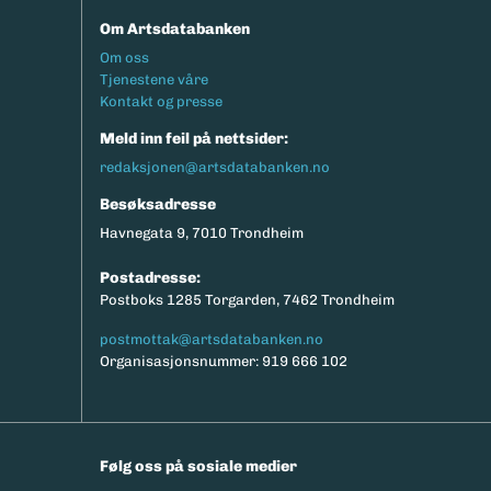
Om Artsdatabanken
Footermeny
Om oss
Tjenestene våre
Kontakt og presse
Meld inn feil på nettsider:
redaksjonen@artsdatabanken.no
Besøksadresse
Havnegata 9, 7010 Trondheim
Postadresse:
Postboks 1285 Torgarden, 7462 Trondheim
postmottak@artsdatabanken.no
Organisasjonsnummer: 919 666 102
Følg oss på sosiale medier