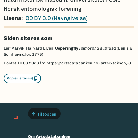
Norsk entomologisk forening
Lisens
CC BY 3.0 (Navngivelse)
Siden siteres som
Leif Aarvik, Hallvard Elven:
Osperingfly
Ipimorpha subtusa
(Denis &
Schiffermüller, 1775)
Hentet
10.08.2026
fra https://artsdatabanken.no/arter/takson/30803/beskrivelse
Kopier sitering
Til toppen
Om Artsdatabanken