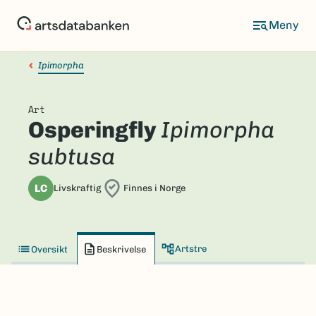
Hopp
til
hovedinnhold
Ipimorpha
Art
Osperingfly
Ipimorpha
subtusa
LC
Livskraftig
Finnes i Norge
Artstre
Oversikt
Beskrivelse