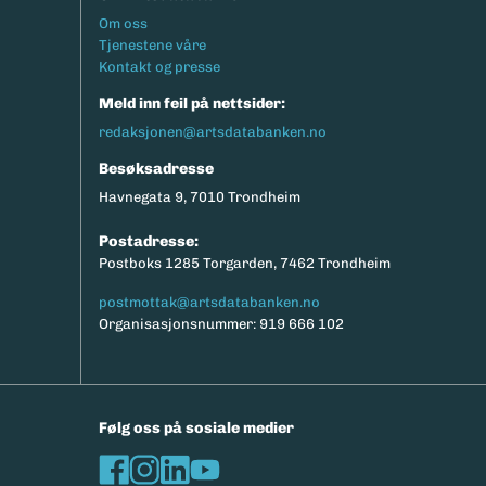
Footermeny
Om oss
Tjenestene våre
Kontakt og presse
Meld inn feil på nettsider:
redaksjonen@artsdatabanken.no
Besøksadresse
Havnegata 9, 7010 Trondheim
Postadresse:
Postboks 1285 Torgarden, 7462 Trondheim
postmottak@artsdatabanken.no
Organisasjonsnummer: 919 666 102
Følg oss på sosiale medier