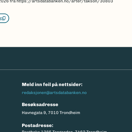
2026
fra https://artsdatabanken.no/arter/takson/30803
g
n
Meld inn feil på nettsider:
redaksjonen@artsdatabanken.no
Besøksadresse
Havnegata 9, 7010 Trondheim
Postadresse: