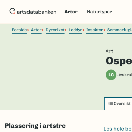
Hopp
til
Arter
Naturtyper
hovedinnhold
Forside
Arter
Dyreriket
Leddyr
Insekter
Sommerfugl
Art
Ospe
LC
Livskraf
Oversikt
Plassering i artstre
Les hele be