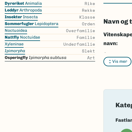
Skip
Rike
Dyreriket
Animalia
the
Rekke
Leddyr
Arthropoda
list
Klasse
Insekter
Insecta
Navn og 
Orden
Sommerfugler
Lepidoptera
Overfamilie
Noctuoidea
Vitenskape
Familie
Nattfly
Noctuidae
navn:
Underfamilie
Xyleninae
Slekt
Ipimorpha
Synonymer
Art
Osperingfly
Ipimorpha subtusa
Vis mer
Bokmål:
os
Nynorsk:
o
Nordsamis
Vitenskape
Kate
Takson ID:
Fastla
Gå til Nort