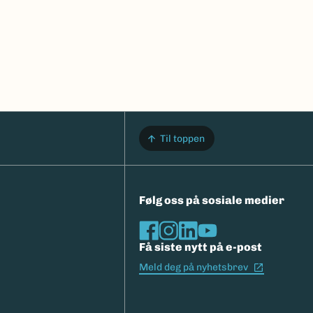
Til toppen
Følg oss på sosiale medier
Få siste nytt på e-post
(Ekstern l
Meld deg på nyhetsbrev