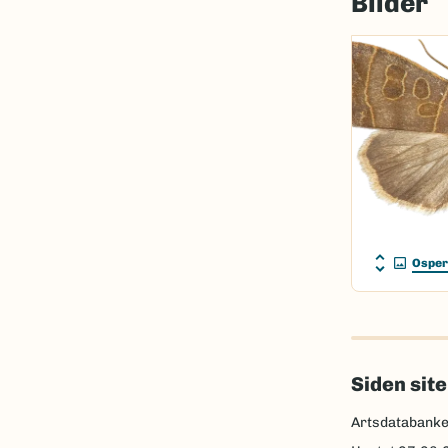
Bilder
Osper
Siden sit
Artsdatabank