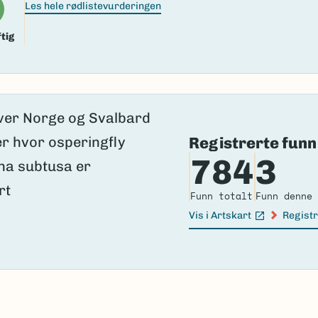
Les hele rødlistevurderingen
tig
Registrerte funn
784
3
Funn totalt
Funn denne 
Vis i Artskart
Registr
(Ekstern lenke)
(Ekster