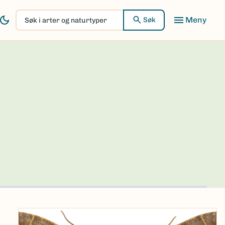
Søk
Søk
i
arter
og
naturtyper
a