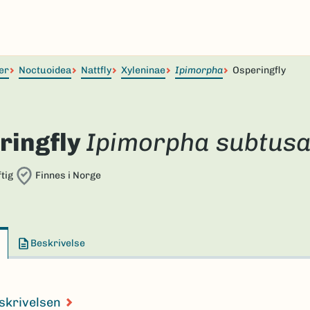
er
Noctuoidea
Nattfly
Xyleninae
Ipimorpha
Osperingfly
ringfly
Ipimorpha subtus
tig
Finnes i Norge
Beskrivelse
skrivelsen