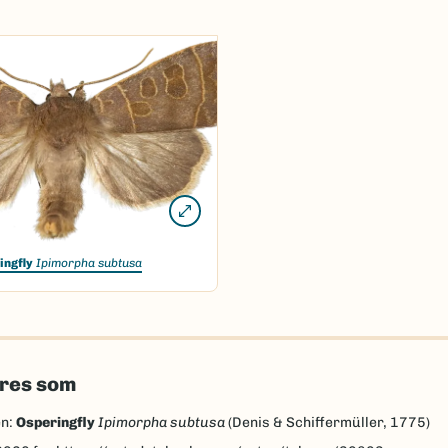
ingfly
Ipimorpha subtusa
eres som
en:
Osperingfly
Ipimorpha subtusa
(Denis & Schiffermüller, 1775)