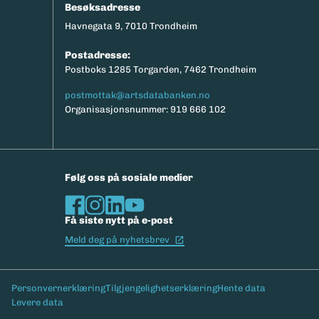
Besøksadresse
Havnegata 9, 7010 Trondheim
Postadresse:
Postboks 1285 Torgarden, 7462 Trondheim
postmottak@artsdatabanken.no
Organisasjonsnummer: 919 666 102
Følg oss på sosiale medier
Få siste nytt på e-post
(Ekstern lenke)
Meld deg på nyhetsbrev
Bunntekst
Personvernerklæring
Tilgjengelighetserklæring
Hente data
Levere data