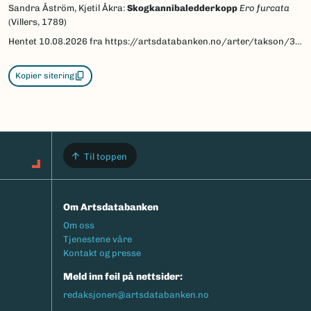
Sandra Åström, Kjetil Åkra:
Skogkannibaledderkopp
Ero furcata
(Villers, 1789)
Hentet
10.08.2026
fra https://artsdatabanken.no/arter/takson/3074/beskrivelse
Kopier sitering
Til toppen
Om Artsdatabanken
Footermeny
Om oss
Tjenestene våre
Kontakt og presse
Meld inn feil på nettsider:
redaksjonen@artsdatabanken.no