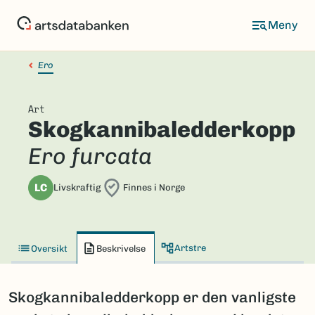
Hopp
til
hovedinnhold
Ero
Art
Skogkannibaledderkopp
Ero furcata
LC
Livskraftig
Finnes i Norge
Artstre
Oversikt
Beskrivelse
Skogkannibaledderkopp er den vanligste