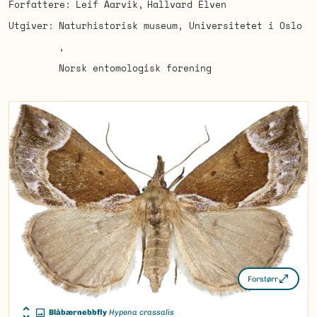
Forfattere
Leif Aarvik
Hallvard Elven
Utgiver
Naturhistorisk museum, Universitetet i Oslo
Norsk entomologisk forening
Forstørr
Blåbærnebbfly
Hypena crassalis