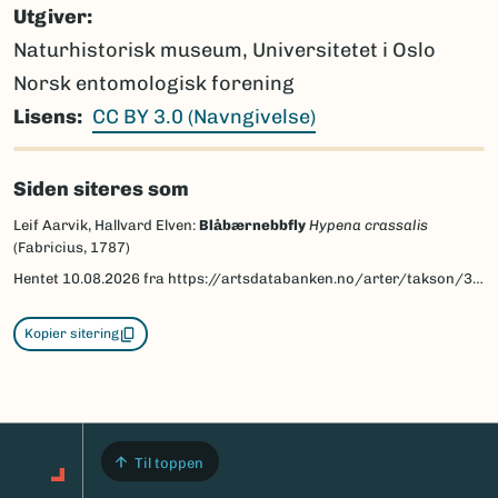
Utgiver
Naturhistorisk museum, Universitetet i Oslo
Norsk entomologisk forening
Lisens
CC BY 3.0 (Navngivelse)
Siden siteres som
Leif Aarvik, Hallvard Elven:
Blåbærnebbfly
Hypena crassalis
(Fabricius, 1787)
Hentet
10.08.2026
fra https://artsdatabanken.no/arter/takson/30421/beskrivelse
Kopier sitering
Til toppen