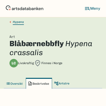
Hopp
til
hovedinnhold
Hypena
Art
Blåbærnebbfly
Hypena
crassalis
LC
Livskraftig
Finnes i Norge
Artstre
Oversikt
Beskrivelse