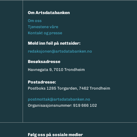
Om Artsdatabanken
Footermeny
Om oss
Tjenestene våre
Kontakt og presse
Meld inn feil på nettsider:
redaksjonen@artsdatabanken.no
Besøksadresse
Havnegata 9, 7010 Trondheim
Postadresse:
Postboks 1285 Torgarden, 7462 Trondheim
postmottak@artsdatabanken.no
Organisasjonsnummer: 919 666 102
Følg oss på sosiale medier