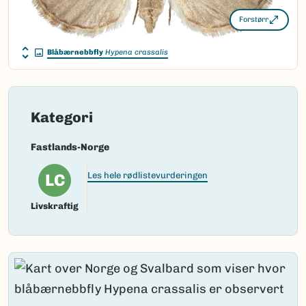
Forstørr
Blåbærnebbfly
Hypena crassalis
Kategori
Fastlands-Norge
LC
Les hele rødlistevurderingen
Livskraftig