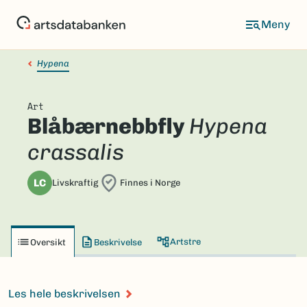
Hopp
til
hovedinnhold
Hypena
Art
Blåbærnebbfly
Hypena
crassalis
LC
Livskraftig
Finnes i Norge
Artstre
Oversikt
Beskrivelse
Les hele beskrivelsen