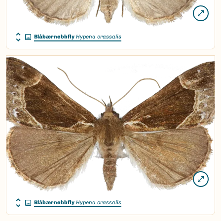
Blåbærnebbfly
Hypena crassalis
Blåbærnebbfly
Hypena crassalis