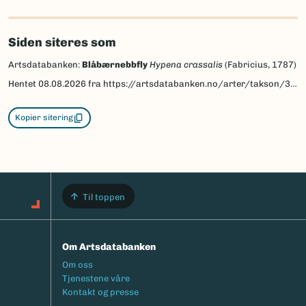
Siden siteres som
Artsdatabanken:
Blåbærnebbfly
Hypena crassalis
(Fabricius, 1787)
Hentet
08.08.2026
fra https://artsdatabanken.no/arter/takson/30421
Kopier sitering
Til toppen
Om Artsdatabanken
Footermeny
Om oss
Tjenestene våre
Kontakt og presse