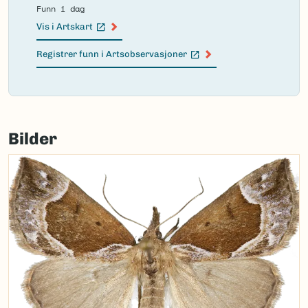
Funn i dag
Vis i Artskart
(Ekstern lenke)
Registrer funn i Artsobservasjoner
(Ekstern lenke)
Failed
to
Bilder
load
map.