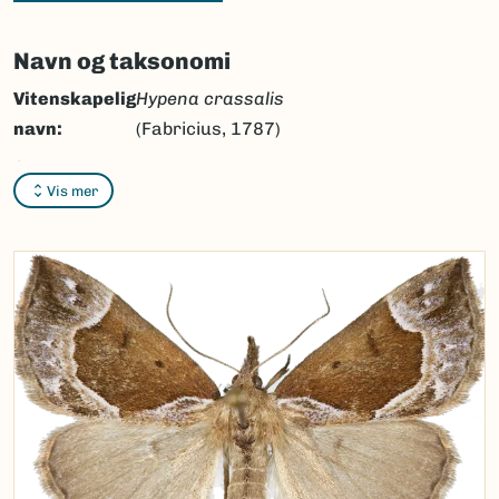
Navn og taksonomi
Vitenskapelig
Hypena crassalis
navn:
(Fabricius, 1787)
Synonymer:
Ingen
Vis mer
Bokmål:
blåbærnebbfly
Nynorsk:
blåbærnebbfly
Nordsamisk/Davvisámegiella:
Ingen
Vitenskapelig navn ID:
47198
Takson ID:
30421
(Ekstern lenke)
Gå til Nortaxa for flere detaljer