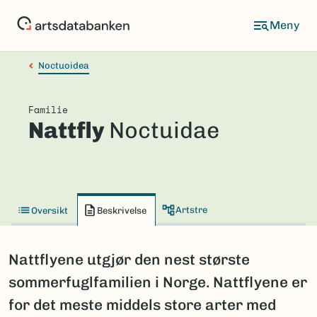
Hopp
til
hovedinnhold
Noctuoidea
Familie
Nattfly
Noctuidae
Artstre
Oversikt
Beskrivelse
Nattflyene utgjør den nest største
sommerfuglfamilien i Norge. Nattflyene er
for det meste middels store arter med