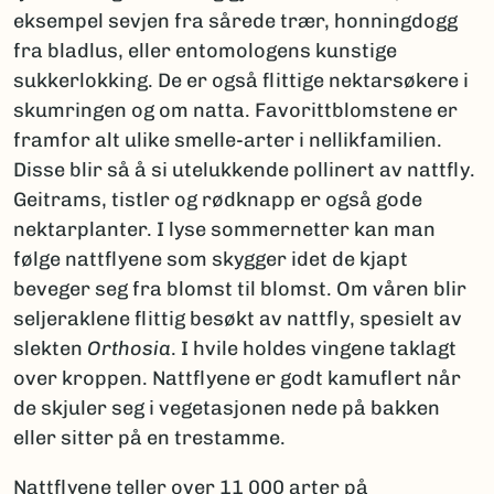
eksempel sevjen fra sårede trær, honningdogg
fra bladlus, eller entomologens kunstige
sukkerlokking. De er også flittige nektarsøkere i
skumringen og om natta. Favorittblomstene er
framfor alt ulike smelle-arter i nellikfamilien.
Disse blir så å si utelukkende pollinert av nattfly.
Geitrams, tistler og rødknapp er også gode
nektarplanter. I lyse sommernetter kan man
følge nattflyene som skygger idet de kjapt
beveger seg fra blomst til blomst. Om våren blir
seljeraklene flittig besøkt av nattfly, spesielt av
slekten
Orthosia
. I hvile holdes vingene taklagt
over kroppen. Nattflyene er godt kamuflert når
de skjuler seg i vegetasjonen nede på bakken
eller sitter på en trestamme.
Nattflyene teller over 11 000 arter på