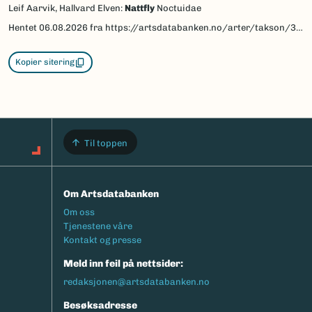
Leif Aarvik, Hallvard Elven:
Nattfly
Noctuidae
Hentet
06.08.2026
fra https://artsdatabanken.no/arter/takson/30388/beskrivelse
Kopier sitering
Til toppen
Om Artsdatabanken
Footermeny
Om oss
Tjenestene våre
Kontakt og presse
Meld inn feil på nettsider:
redaksjonen@artsdatabanken.no
Besøksadresse