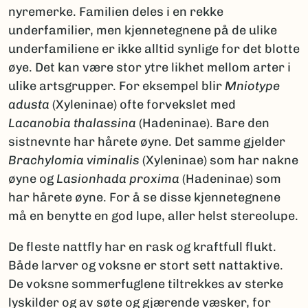
nyremerke. Familien deles i en rekke
underfamilier, men kjennetegnene på de ulike
underfamiliene er ikke alltid synlige for det blotte
øye. Det kan være stor ytre likhet mellom arter i
ulike artsgrupper. For eksempel blir
Mniotype
adusta
(Xyleninae) ofte forvekslet med
Lacanobia thalassina
(Hadeninae). Bare den
sistnevnte har hårete øyne. Det samme gjelder
Brachylomia viminalis
(Xyleninae) som har nakne
øyne og
Lasionhada proxima
(Hadeninae) som
har hårete øyne. For å se disse kjennetegnene
må en benytte en god lupe, aller helst stereolupe.
De fleste nattfly har en rask og kraftfull flukt.
Både larver og voksne er stort sett nattaktive.
De voksne sommerfuglene tiltrekkes av sterke
lyskilder og av søte og gjærende væsker, for