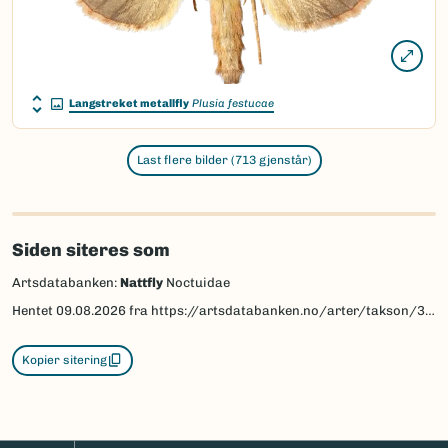
Langstreket metallfly
Plusia festucae
Last flere bilder (713 gjenstår)
Siden siteres som
Artsdatabanken:
Nattfly
Noctuidae
Hentet
09.08.2026
fra https://artsdatabanken.no/arter/takson/30388
Kopier sitering