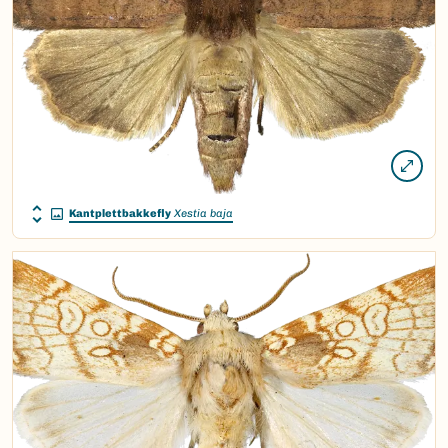
Kantplettbakkefly
Xestia baja