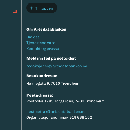
Til toppen
Om Artsdatabanken
Footermeny
Om oss
Tjenestene våre
Kontakt og presse
Meld inn feil på nettsider:
redaksjonen@artsdatabanken.no
Besøksadresse
Havnegata 9, 7010 Trondheim
Postadresse:
Postboks 1285 Torgarden, 7462 Trondheim
postmottak@artsdatabanken.no
Organisasjonsnummer: 919 666 102