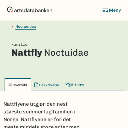
Hopp
til
hovedinnhold
Noctuoidea
Familie
Nattfly
Noctuidae
Artstre
Oversikt
Beskrivelse
Nattflyene utgjør den nest
største sommerfuglfamilien i
Norge. Nattflyene er for det
meste middels store arter med