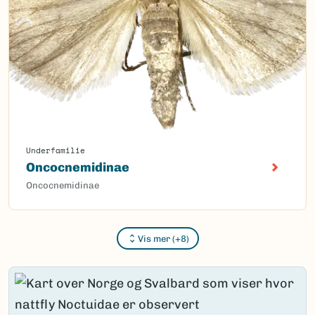
Underfamilie
Oncocnemidinae
Oncocnemidinae
Vis mer (+8)
Content loaded.