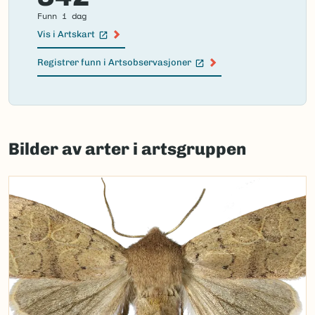
Funn i dag
Vis i Artskart
(Ekstern lenke)
Registrer funn i Artsobservasjoner
(Ekstern lenke)
Failed
to
Bilder av arter i artsgruppen
load
map.