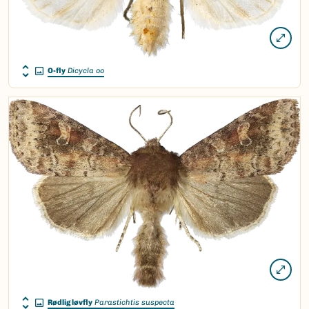
O-fly
Dicycla oo
Rødlig løvfly
Parastichtis suspecta