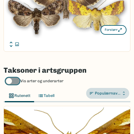
Forstørr
Taksoner i artsgruppen
Vis arter og underarter
Populærnavn A-Å
Rutenett
Tabell