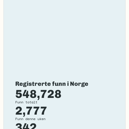
Registrerte funn i Norge
548,728
Funn totalt
2,777
Funn denne uken
342