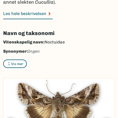
annet slekten
Cucullia
).
Les hele beskrivelsen
Navn og taksonomi
Vitenskapelig navn:
Noctuidae
Synonymer:
Ingen
Bokmål:
nattfly
Vis mer
Nynorsk:
nattfly
Nordsamisk/Davvisámegiella:
Ingen
Vitenskapelig navn ID:
47165
Takson ID:
30388
(Ekstern lenke)
Gå til Nortaxa for flere detaljer