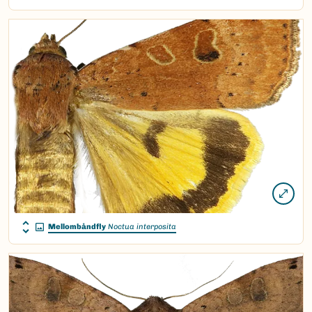
Mellombåndfly
Noctua interposita