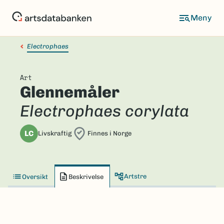
Hopp
til
hovedinnhold
Electrophaes
Art
Glennemåler
Electrophaes corylata
LC
Livskraftig
Finnes i Norge
Artstre
Oversikt
Beskrivelse