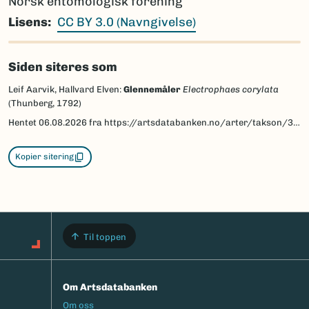
Norsk entomologisk forening
Lisens
CC BY 3.0 (Navngivelse)
Siden siteres som
Leif Aarvik, Hallvard Elven:
Glennemåler
Electrophaes corylata
(Thunberg, 1792)
Hentet
06.08.2026
fra https://artsdatabanken.no/arter/takson/30056/beskrivelse
Kopier sitering
Til toppen
Om Artsdatabanken
Footermeny
Om oss