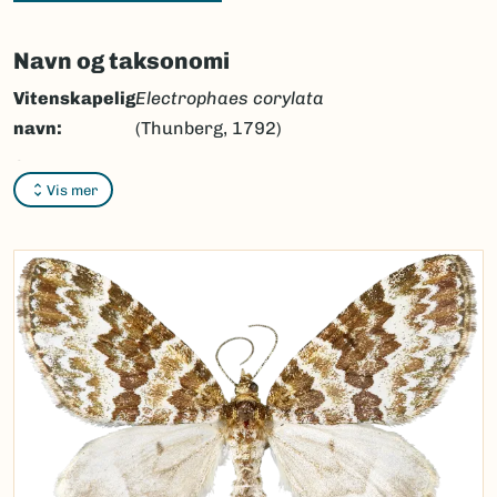
Navn og taksonomi
Vitenskapelig
Electrophaes corylata
navn:
(Thunberg, 1792)
Synonymer:
Ingen
Vis mer
Bokmål:
glennemåler
Nynorsk:
glennemålar
Nordsamisk/Davvisámegiella:
Ingen
Vitenskapelig navn ID:
46833
Takson ID:
30056
(Ekstern lenke)
Gå til Nortaxa for flere detaljer