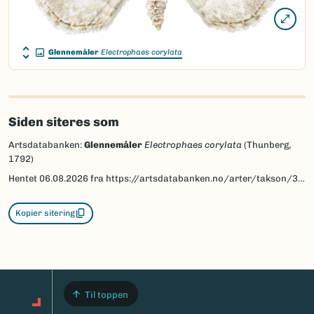
Glennemåler
Electrophaes corylata
Siden siteres som
Artsdatabanken:
Glennemåler
Electrophaes corylata
(Thunberg,
1792)
Hentet
06.08.2026
fra https://artsdatabanken.no/arter/takson/30056
Kopier sitering
Til toppen