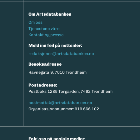
Om Artsdatabanken
Footermeny
Om oss
Tjenestene våre
Kontakt og presse
Meld inn feil på nettsider:
redaksjonen@artsdatabanken.no
Besøksadresse
Havnegata 9, 7010 Trondheim
Postadresse:
Postboks 1285 Torgarden, 7462 Trondheim
postmottak@artsdatabanken.no
Organisasjonsnummer: 919 666 102
Følg oss på sosiale medier