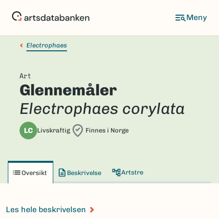
Hopp
til
hovedinnhold
Electrophaes
Art
Glennemåler
Electrophaes corylata
LC
Livskraftig
Finnes i Norge
Artstre
Oversikt
Beskrivelse
Les hele beskrivelsen