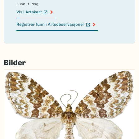
Funn i dag
Vis i Artskart
(Ekstern lenke)
Registrer funn i Artsobservasjoner
(Ekstern lenke)
Failed
to
Bilder
load
map.