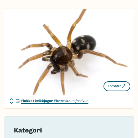
Nynorsk:
Ingen
Nordsamisk/Davvisámegiella:
Ingen
Vitenskapelig navn ID:
2557
Takson ID:
2556
(Ekstern lenke)
Gå til Nortaxa for flere detaljer
Forstørr
Flekket kvikkjeger
Phrurolithus festivus
Kategori