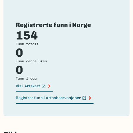
Registrerte funn i Norge
154
Funn totalt
0
Funn denne uken
0
Funn i dag
Vis i Artskart
(Ekstern lenke)
Registrer funn i Artsobservasjoner
(Ekstern lenke)
Failed
to