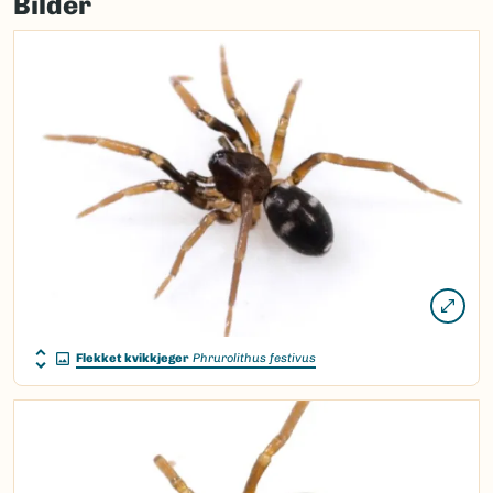
Bilder
load
map.
Flekket kvikkjeger
Phrurolithus festivus