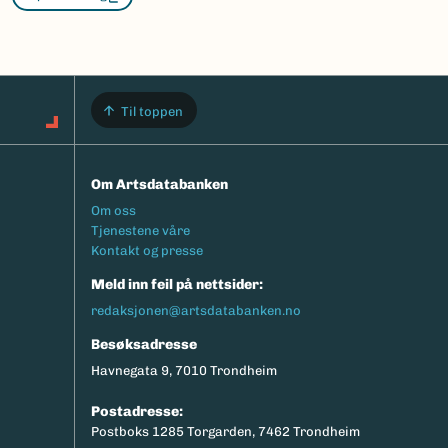
Til toppen
Om Artsdatabanken
Footermeny
Om oss
Tjenestene våre
Kontakt og presse
Meld inn feil på nettsider:
redaksjonen@artsdatabanken.no
Besøksadresse
Havnegata 9, 7010 Trondheim
Postadresse:
Postboks 1285 Torgarden, 7462 Trondheim