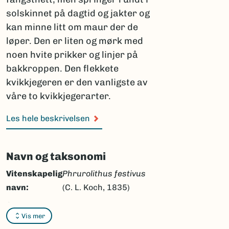
solskinnet på dagtid og jakter og
kan minne litt om maur der de
løper. Den er liten og mørk med
noen hvite prikker og linjer på
bakkroppen. Den flekkete
kvikkjegeren er den vanligste av
våre to kvikkjegerarter.
Les hele beskrivelsen
Navn og taksonomi
Vitenskapelig
Phrurolithus festivus
navn:
(C. L. Koch, 1835)
Synonymer:
Ingen
Vis mer
Bokmål:
flekket kvikkjeger