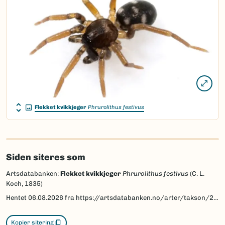
Flekket kvikkjeger
Phrurolithus festivus
Siden siteres som
Artsdatabanken:
Flekket kvikkjeger
Phrurolithus festivus
(C. L.
Koch, 1835)
Hentet
06.08.2026
fra https://artsdatabanken.no/arter/takson/2556
Kopier sitering