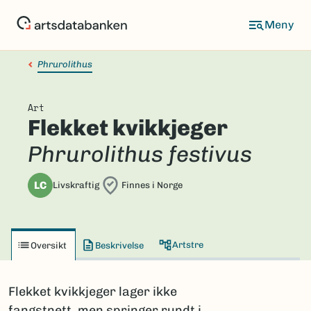
Hopp
til
hovedinnhold
Phrurolithus
Art
Flekket kvikkjeger
Phrurolithus festivus
LC
Livskraftig
Finnes i Norge
Artstre
Oversikt
Beskrivelse
Flekket kvikkjeger lager ikke
fangstnett, men springer rundt i