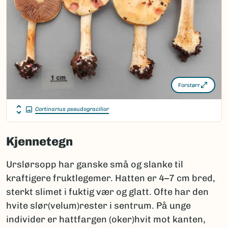
Forstørr
Cortinarius pseudogracilior
Kjennetegn
Urslørsopp har ganske små og slanke til
kraftigere fruktlegemer. Hatten er 4–7 cm bred,
sterkt slimet i fuktig vær og glatt. Ofte har den
hvite slør(velum)rester i sentrum. På unge
individer er hattfargen (oker)hvit mot kanten,