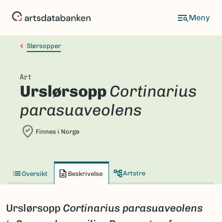
Hopp
til
hovedinnhold
Slørsopper
Art
Urslørsopp
Cortinarius
parasuaveolens
Finnes i Norge
Artstre
Oversikt
Beskrivelse
Urslørsopp
Cortinarius parasuaveolens