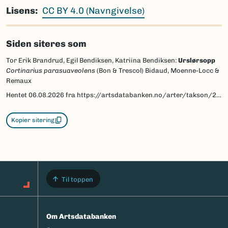
Lisens
CC BY 4.0 (Navngivelse)
Siden siteres som
Tor Erik Brandrud, Egil Bendiksen, Katriina Bendiksen:
Urslørsopp
Cortinarius parasuaveolens
(Bon & Trescol) Bidaud, Moenne-Locc &
Remaux
Hentet
06.08.2026
fra https://artsdatabanken.no/arter/takson/225070/beskrivelse
Kopier sitering
Til toppen
Om Artsdatabanken