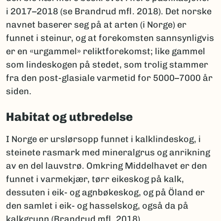
i 2017–2018 (se Brandrud mfl. 2018). Det norske
navnet baserer seg på at arten (i Norge) er
funnet i steinur, og at forekomsten sannsynligvis
er en «urgammel» reliktforekomst; like gammel
som lindeskogen på stedet, som trolig stammer
fra den post-glasiale varmetid for 5000–7000 år
siden.
Habitat og utbredelse
I Norge er urslørsopp funnet i kalklindeskog, i
steinete rasmark med mineralgrus og anrikning
av en del lauvstrø. Omkring Middelhavet er den
funnet i varmekjær, tørr eikeskog på kalk,
dessuten i eik- og agnbøkeskog, og på Öland er
den samlet i eik- og hasselskog, også da på
kalkgrunn (Brandrud mfl. 2018).