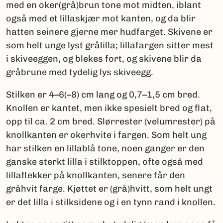
med en oker(grå)brun tone mot midten, iblant
også med et lillaskjær mot kanten, og da blir
hatten seinere gjerne mer hudfarget. Skivene er
som helt unge lyst grålilla; lillafargen sitter mest
i skiveeggen, og blekes fort, og skivene blir da
gråbrune med tydelig lys skiveegg.
Stilken er 4–6(–8) cm lang og 0,7–1,5 cm bred.
Knollen er kantet, men ikke spesielt bred og flat,
opp til ca. 2 cm bred. Slørrester (velumrester) på
knollkanten er okerhvite i fargen. Som helt ung
har stilken en lillablå tone, noen ganger er den
ganske sterkt lilla i stilktoppen, ofte også med
lillaflekker på knollkanten, senere får den
gråhvit farge. Kjøttet er (grå)hvitt, som helt ungt
er det lilla i stilksidene og i en tynn rand i knollen.