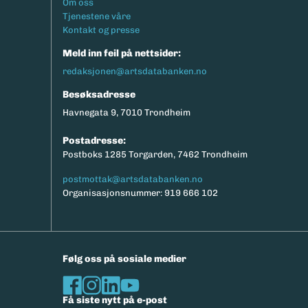
Footermeny
Om oss
Tjenestene våre
Kontakt og presse
Meld inn feil på nettsider:
redaksjonen@artsdatabanken.no
Besøksadresse
Havnegata 9, 7010 Trondheim
Postadresse:
Postboks 1285 Torgarden, 7462 Trondheim
postmottak@artsdatabanken.no
Organisasjonsnummer: 919 666 102
Følg oss på sosiale medier
Få siste nytt på e-post