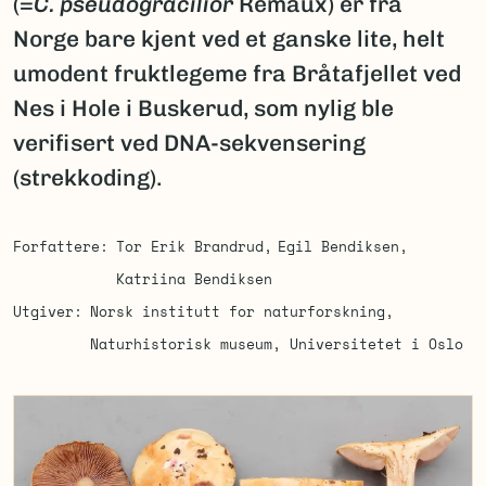
(=
C. pseudogracilior
Remaux) er fra
Norge bare kjent ved et ganske lite, helt
umodent fruktlegeme fra Bråtafjellet ved
Nes i Hole i Buskerud, som nylig ble
verifisert ved DNA-sekvensering
(strekkoding).
Forfattere
Tor Erik Brandrud
Egil Bendiksen
Katriina Bendiksen
Utgiver
Norsk institutt for naturforskning
Naturhistorisk museum, Universitetet i Oslo