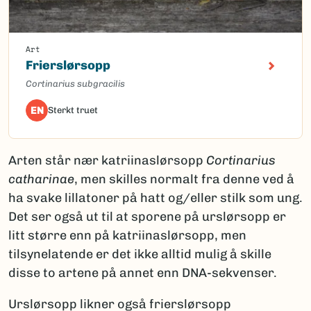
Art
Frierslørsopp
Cortinarius subgracilis
EN
Sterkt truet
Arten står nær katriinaslørsopp
Cortinarius
catharinae
, men skilles normalt fra denne ved å
ha svake lillatoner på hatt og/eller stilk som ung.
Det ser også ut til at sporene på urslørsopp er
litt større enn på katriinaslørsopp, men
tilsynelatende er det ikke alltid mulig å skille
disse to artene på annet enn DNA-sekvenser.
Urslørsopp likner også frierslørsopp