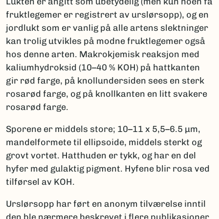
Lukten er angitt som ubetydelig (men kun noen få
fruktlegemer er registrert av urslørsopp), og en
jordlukt som er vanlig på alle artens slektninger
kan trolig utvikles på modne fruktlegemer også
hos denne arten. Makrokjemisk reaksjon med
kaliumhydroksid (10–40 % KOH) på hattkanten
gir rød farge, på knollundersiden sees en sterk
rosarød farge, og på knollkanten en litt svakere
rosarød farge.
Sporene er middels store; 10–11 x 5,5–6.5 µm,
mandelformete til ellipsoide, middels sterkt og
grovt vortet. Hatthuden er tykk, og har en del
hyfer med gulaktig pigment. Hyfene blir rosa ved
tilførsel av KOH.
Urslørsopp har ført en anonym tilværelse inntil
den ble nærmere beskrevet i flere publikasjoner