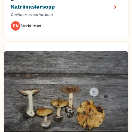
Katriinaslørsopp
Cortinarius catharinae
EN
Sterkt truet