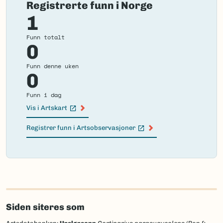
Registrerte funn i Norge
1
Funn totalt
0
Funn denne uken
0
Funn i dag
Vis i Artskart
(Ekstern lenke)
Registrer funn i Artsobservasjoner
(Ekstern lenke)
Failed
to
load
map.
Siden siteres som