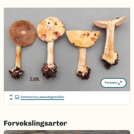
Synonymer:
Calonarius
parasuaveolens
(Bon &
Trescol) Niskanen &
Liimat.
Bokmål:
urslørsopp
Nynorsk:
urslørsopp
Nordsamisk/Davvisámegiella:
Ingen
Vitenskapelig navn ID:
59081
Forstørr
Takson ID:
225070
(Ekstern lenke)
Gå til Nortaxa for flere detaljer
Cortinarius pseudogracilior
Forvekslingsarter