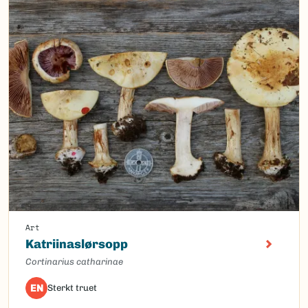
Art
Katriinaslørsopp
Cortinarius catharinae
EN
Sterkt truet