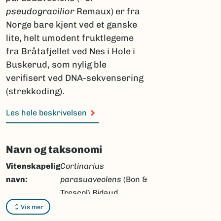
pseudogracilior
Remaux) er fra
Norge bare kjent ved et ganske
lite, helt umodent fruktlegeme
fra Bråtafjellet ved Nes i Hole i
Buskerud, som nylig ble
verifisert ved DNA-sekvensering
(strekkoding).
Les hele beskrivelsen
Navn og taksonomi
Vitenskapelig
Cortinarius
navn:
parasuaveolens
(Bon &
Trescol) Bidaud,
Moenne-Locc &
Vis mer
Remaux