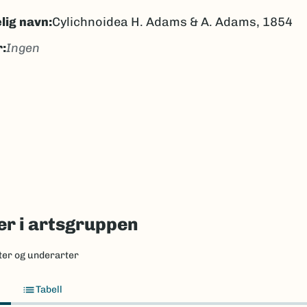
lig navn:
Cylichnoidea H. Adams & A. Adams, 1854
:
Ingen
gen
ngen
k/Davvisámegiella:
Ingen
lig navn ID:
226137
218315
(Ekstern lenke)
axa for flere detaljer
r i artsgruppen
ter og underarter
Tabell