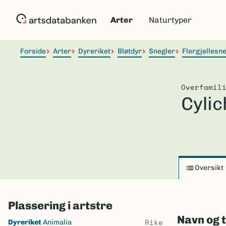
Hopp
til
Arter
Naturtyper
hovedinnhold
Forside
Arter
Dyreriket
Bløtdyr
Snegler
Flergjellesn
Overfamil
Cyli
Oversikt
Plassering i artstre
Navn og 
Skip
Rike
Dyreriket
Animalia