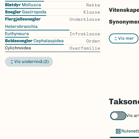
the
Rekke
Bløtdyr
Mollusca
list
Vitenskape
Klasse
Snegler
Gastropoda
Underklasse
Flergjellesnegler
Synonymer
Heterobranchia
Bokmål:
In
Infraklasse
Euthyneura
Vis mer
Orden
Boblesnegler
Cephalaspidea
Nynorsk:
I
Overfamilie
Cylichnoidea
Nordsamis
Vis undernivå (2)
Vitenskape
Takson ID:
Gå til Nort
Taksone
Vis ar
Rutenett