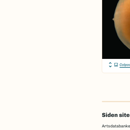
Colpod
Siden sit
Artsdatabanke