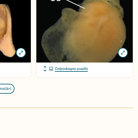
Colpodaspis pusilla
enstår)