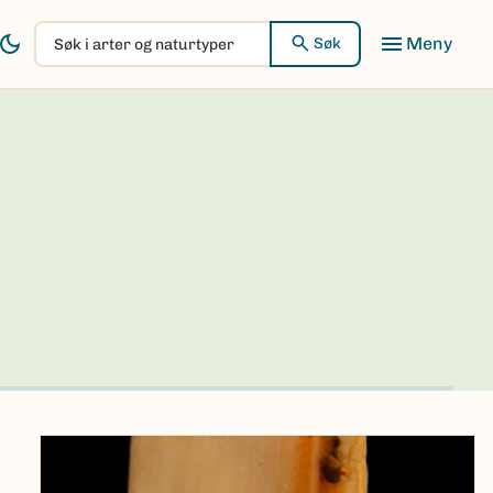
Søk
Søk
i
arter
og
naturtyper