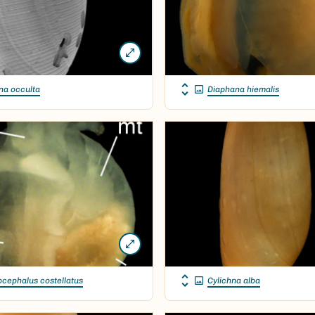
na occulta
Diaphana hiemalis
cephalus costellatus
Cylichna alba