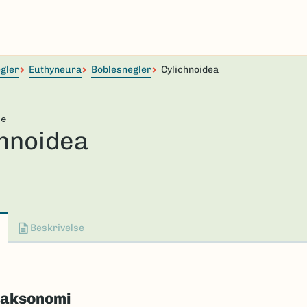
egler
Euthyneura
Boblesnegler
Cylichnoidea
ie
chnoidea
Beskrivelse
taksonomi