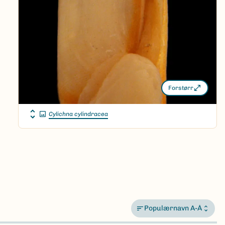
Forstørr
Cylichna cylindracea
Populærnavn A-Å