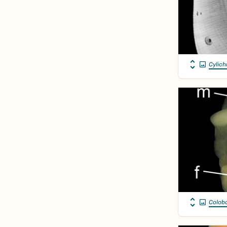
Cylich
Colobo