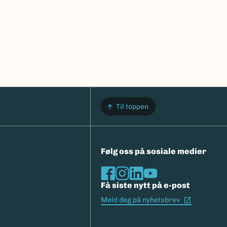
Til toppen
Følg oss på sosiale medier
Få siste nytt på e-post
(Ekstern l
Meld deg på nyhetsbrev