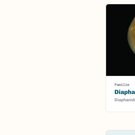
Familie
Diapha
Diaphanid
Content l