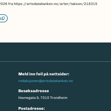
2026
fra https://artsdatabanken.no/arter/takson/218315
g
n
Meld inn feil på nettsider:
redaksjonen@artsdatabanken.no
Besøksadresse
Havnegata 9, 7010 Trondheim
Postadresse: