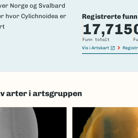
Registrerte funn
17,715
Funn totalt
F
Vis i Artskart
Registr
(Ekstern lenke)
(Ekster
av arter i artsgruppen