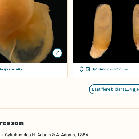
aspis pusilla
Cylichna cylindracea
Last flere bilder (114 gj
eres som
n: Cylichnoidea H. Adams & A. Adams, 1854