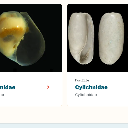
Familie
nidae
Cylichnidae
ae
Cylichnidae
oaded.