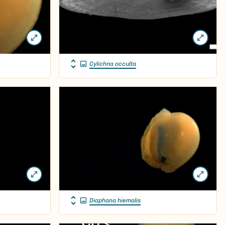
Cylichna occulta
Diaphana hiemalis