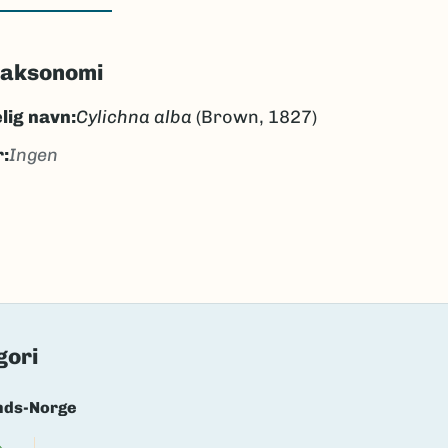
taksonomi
lig navn:
Cylichna alba
(Brown, 1827)
:
Ingen
gen
ngen
k/Davvisámegiella:
Ingen
lig navn ID:
109433
68652
gori
(Ekstern lenke)
axa for flere detaljer
nds-Norge