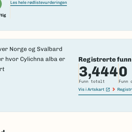
Les hele rødlistevurderingen
tig
Registrerte funn
3,444
0
Funn totalt
Funn 
Vis i Artskart
Registr
(Ekstern lenke)
(Ekster