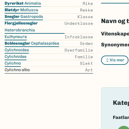
Skip
Rike
Dyreriket
Animalia
the
Rekke
Bløtdyr
Mollusca
list
Klasse
Snegler
Gastropoda
Navn og 
Underklasse
Flergjellesnegler
Heterobranchia
Vitenskape
Infraklasse
Euthyneura
Orden
Boblesnegler
Cephalaspidea
Synonymer
Overfamilie
Cylichnoidea
Bokmål:
In
Familie
Cylichnidae
Vis mer
Slekt
Cylichna
Nynorsk:
I
Art
Cylichna alba
Nordsamis
Vitenskape
Takson ID:
Kate
Gå til Nort
Fastla