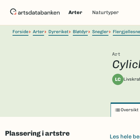
Hopp
til
Arter
Naturtyper
hovedinnhold
Forside
Arter
Dyreriket
Bløtdyr
Snegler
Flergjellesn
Art
Cylic
LC
Livskraf
Oversikt
Plassering i artstre
Les hele be