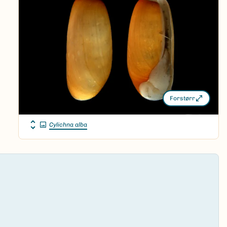
Forstørr
Cylichna alba