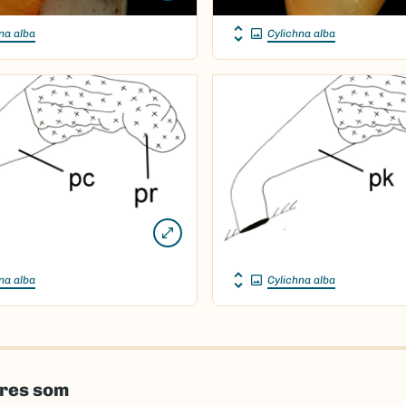
na alba
Cylichna alba
na alba
Cylichna alba
eres som