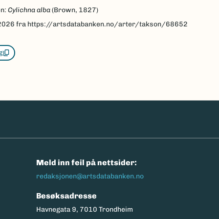
en:
Cylichna alba
(Brown, 1827)
2026
fra https://artsdatabanken.no/arter/takson/68652
g
n
Meld inn feil på nettsider:
redaksjonen@artsdatabanken.no
Besøksadresse
Havnegata 9, 7010 Trondheim