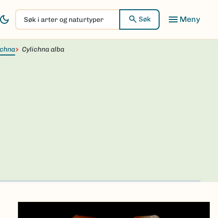
Søk
Søk
i
arter
ichna
og
Cylichna alba
naturtyper