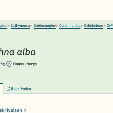
egler
Euthyneura
Boblesnegler
Cylichnoidea
Cylichnidae
Cyl
hna alba
tig
Finnes i Norge
Beskrivelse
skrivelsen