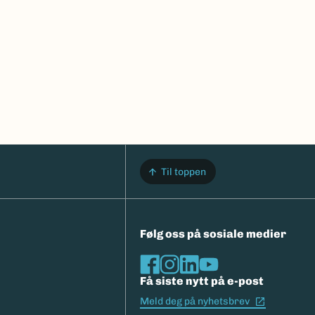
Til toppen
Følg oss på sosiale medier
Få siste nytt på e-post
(Ekstern l
Meld deg på nyhetsbrev