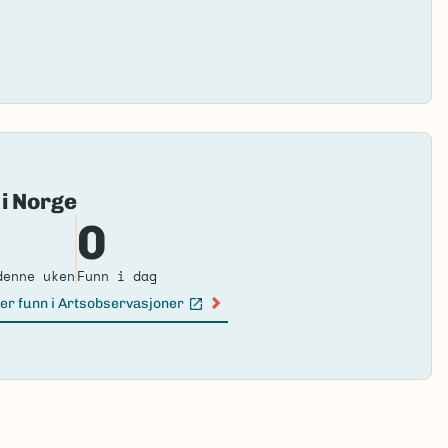
Fai
 i Norge
to
0
loa
ma
denne uken
Funn i dag
er funn i Artsobservasjoner
n lenke)