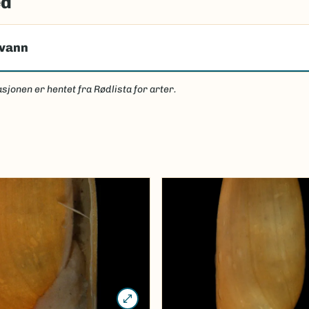
ed
tvann
sjonen er hentet fra Rødlista for arter.