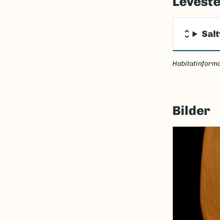
Levest
Sal
Habitatinforma
Bilder