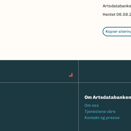
Artsdatabank
Hentet
06.08.
Kopier siterin
Om Artsdatabanke
Footermeny
Om oss
Tjenestene våre
Kontakt og presse