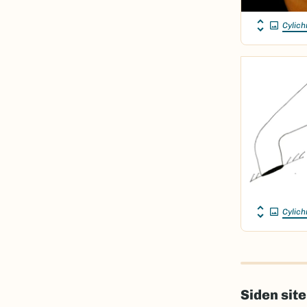
Cylich
Cylich
Siden sit