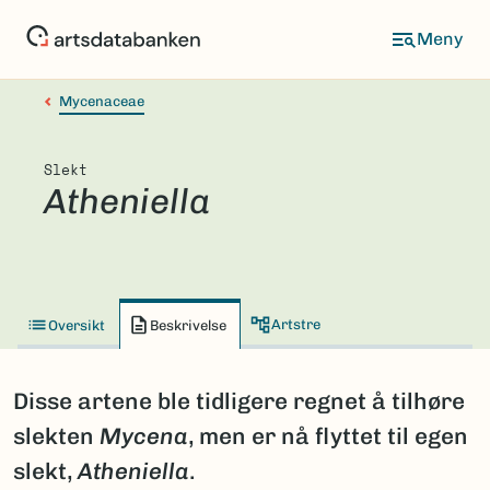
Hopp
til
hovedinnhold
Mycenaceae
Slekt
Atheniella
Artstre
Oversikt
Beskrivelse
Disse artene ble tidligere regnet å tilhøre
slekten
Mycena
, men er nå flyttet til egen
slekt,
Atheniella
.