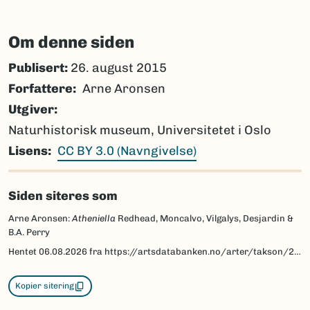
Om denne siden
Publisert:
26. august 2015
Forfattere
Arne Aronsen
Utgiver
Naturhistorisk museum, Universitetet i Oslo
Lisens
CC BY 3.0 (Navngivelse)
Siden siteres som
Arne Aronsen:
Atheniella
Redhead, Moncalvo, Vilgalys, Desjardin &
B.A. Perry
Hentet
06.08.2026
fra https://artsdatabanken.no/arter/takson/209403/beskrivelse
Kopier sitering