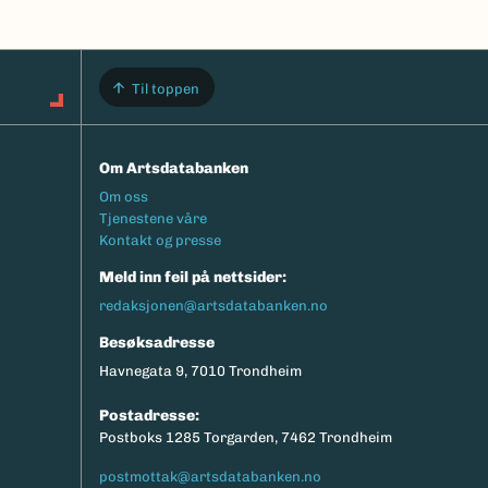
Til toppen
Om Artsdatabanken
Footermeny
Om oss
Tjenestene våre
Kontakt og presse
Meld inn feil på nettsider:
redaksjonen@artsdatabanken.no
Besøksadresse
Havnegata 9, 7010 Trondheim
Postadresse:
Postboks 1285 Torgarden, 7462 Trondheim
postmottak@artsdatabanken.no