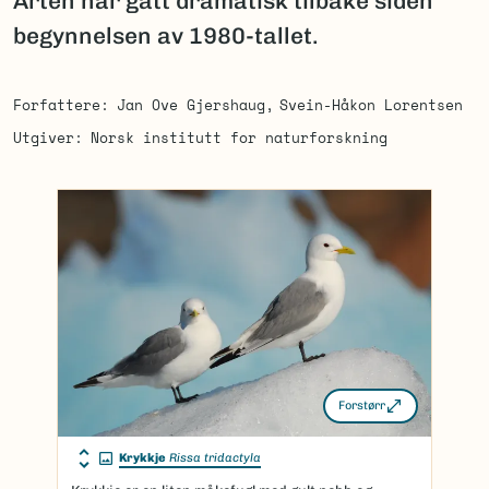
Arten har gått dramatisk tilbake siden
begynnelsen av 1980-tallet.
Forfattere
Jan Ove Gjershaug
Svein-Håkon Lorentsen
Utgiver
Norsk institutt for naturforskning
Forstørr
Krykkje
Rissa tridactyla