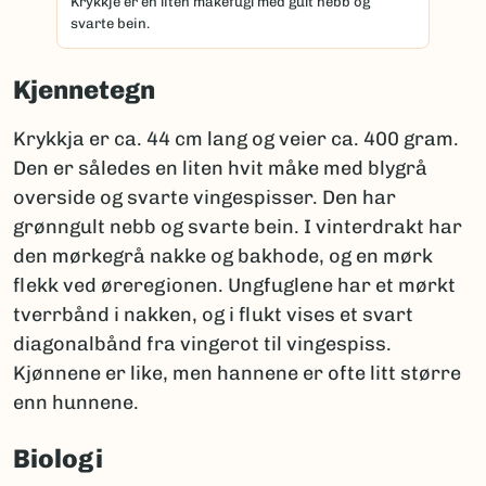
Krykkje er en liten måkefugl med gult nebb og
svarte bein.
Kjennetegn
Krykkja er ca. 44 cm lang og veier ca. 400 gram.
Den er således en liten hvit måke med blygrå
overside og svarte vingespisser. Den har
grønngult nebb og svarte bein. I vinterdrakt har
den mørkegrå nakke og bakhode, og en mørk
flekk ved øreregionen. Ungfuglene har et mørkt
tverrbånd i nakken, og i flukt vises et svart
diagonalbånd fra vingerot til vingespiss.
Kjønnene er like, men hannene er ofte litt større
enn hunnene.
Biologi