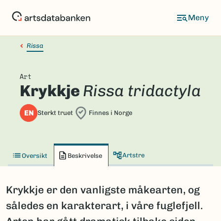
Hopp
til
hovedinnhold
Rissa
Art
Krykkje
Rissa tridactyla
EN
Sterkt truet
Finnes i Norge
Artstre
Oversikt
Beskrivelse
Krykkje er den vanligste måkearten, og
således en karakterart, i våre fuglefjell.