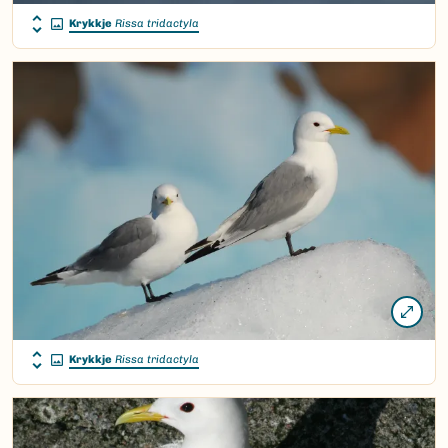
Krykkje
Rissa tridactyla
Krykkje
Rissa tridactyla