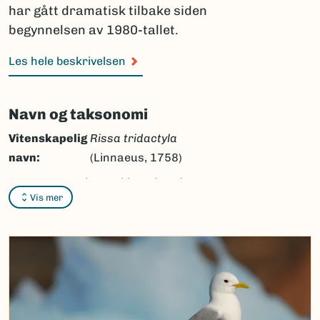
har gått dramatisk tilbake siden
begynnelsen av 1980-tallet.
Les hele beskrivelsen
Navn og taksonomi
Vitenskapelig
Rissa tridactyla
navn:
(Linnaeus, 1758)
Synonymer:
Rissa tridactyla
subsp.
Vis mer
tridactyla
(Linnaeus,
1758)
Bokmål:
krykkje
Nynorsk:
krykkje
Nordsamisk/Davvisámegiella:
skierru