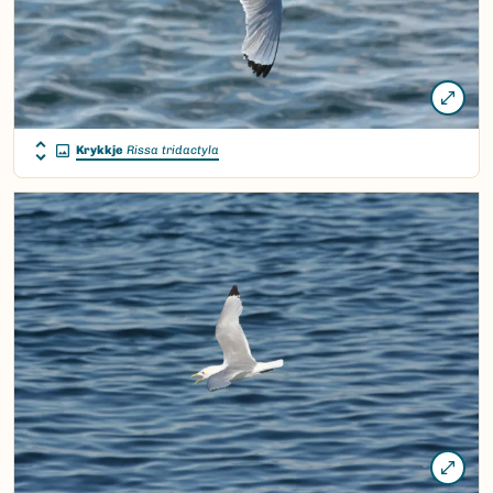
Krykkje
Rissa tridactyla