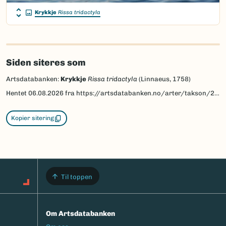
Krykkje
Rissa tridactyla
Siden siteres som
Artsdatabanken:
Krykkje
Rissa tridactyla
(Linnaeus, 1758)
Hentet
06.08.2026
fra https://artsdatabanken.no/arter/takson/203546
Kopier sitering
Til toppen
Om Artsdatabanken
Footermeny