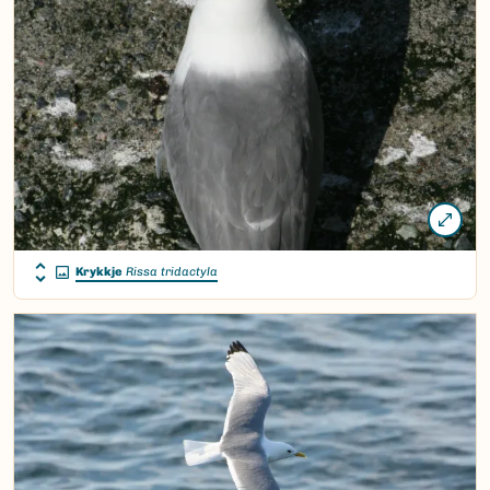
Krykkje
Rissa tridactyla