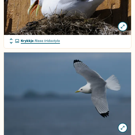
Krykkje
Rissa tridactyla