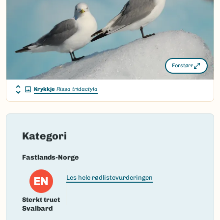
Vitenskapelig navn ID:
3705
Takson ID:
203546
(Ekstern lenke)
Gå til Nortaxa for flere detaljer
Forstørr
Krykkje
Rissa tridactyla
Kategori
Fastlands-Norge
EN
Les hele rødlistevurderingen
Sterkt truet
Svalbard