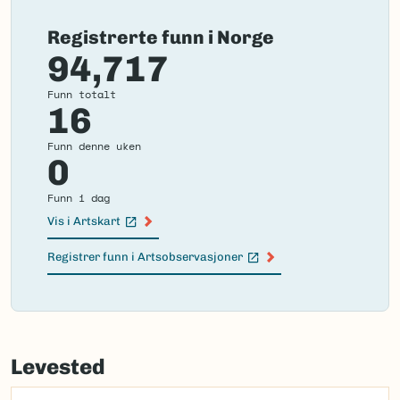
Registrerte funn i Norge
94,717
Funn totalt
16
Funn denne uken
0
Funn i dag
Vis i Artskart
(Ekstern lenke)
Registrer funn i Artsobservasjoner
(Ekstern lenke)
Failed
to
Levested
load
map.