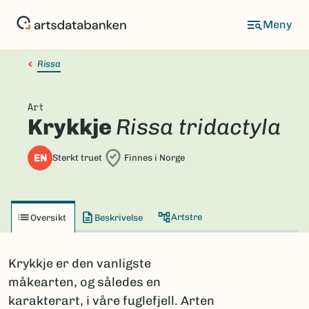
Hopp
til
hovedinnhold
Rissa
Art
Krykkje
Rissa tridactyla
EN
Sterkt truet
Finnes i Norge
Artstre
Oversikt
Beskrivelse
Krykkje er den vanligste
måkearten, og således en
karakterart, i våre fuglefjell. Arten