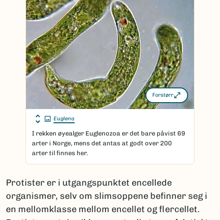
Forstørr
Euglena
I rekken øyealger Euglenozoa er det bare påvist 69
arter i Norge, mens det antas at godt over 200
arter til finnes her.
Protister er i utgangspunktet encellede
organismer, selv om slimsoppene befinner seg i
en mellomklasse mellom encellet og flercellet.