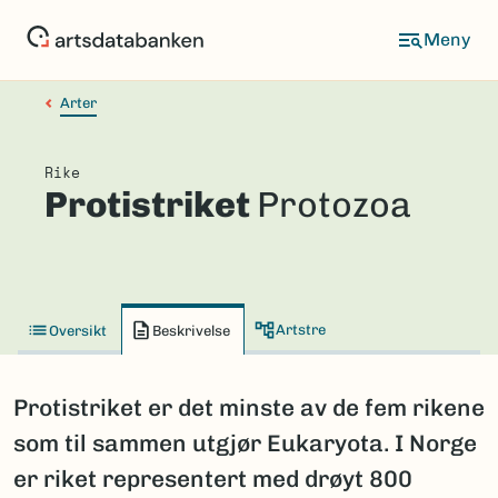
Hopp
til
hovedinnhold
Arter
Rike
Protistriket
Protozoa
Artstre
Oversikt
Beskrivelse
Protistriket er det minste av de fem rikene
som til sammen utgjør Eukaryota. I Norge
er riket representert med drøyt 800