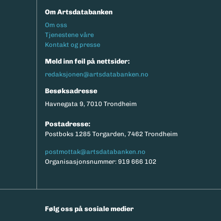
Om Artsdatabanken
Footermeny
Om oss
Tjenestene våre
Kontakt og presse
Meld inn feil på nettsider:
redaksjonen@artsdatabanken.no
Besøksadresse
Havnegata 9, 7010 Trondheim
Postadresse:
Postboks 1285 Torgarden, 7462 Trondheim
postmottak@artsdatabanken.no
Organisasjonsnummer: 919 666 102
Følg oss på sosiale medier