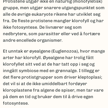
Protistene utgjør ikke en naturlig (monofyletisk)
gruppe, men utgjør snarere utgangspunktet som
alle de øvrige eukaryote rikene har utviklet seg
fra. De fleste protistene mangler klorofyll og har
ikke fotosyntese. De livnærer seg som
nedbrytere, som parasitter eller ved å fortære
andre encellede organismer.
Et unntak er øyealgene (Euglenozoa), hvor mange
arter har klorofyll. Øyealgene har trolig fått
klorofyllet sitt ved at de har tatt opp i seg og
inngått symbiose med en grønnalge. I tillegg er
det flere protistgrupper som driver kleptoplasi;
det vil si at de ikke umiddelbart fordøyer
kloroplastene fra algene de spiser, men tar vare
på dem en tid og bruker dem til å drive egen
fotosyntese.