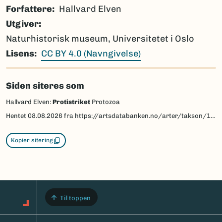
Forfattere
Hallvard Elven
Utgiver
Naturhistorisk museum, Universitetet i Oslo
Lisens
CC BY 4.0 (Navngivelse)
Siden siteres som
Hallvard Elven:
Protistriket
Protozoa
Hentet
08.08.2026
fra https://artsdatabanken.no/arter/takson/1433/beskrivelse
Kopier sitering
Til toppen