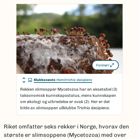
Forstørr
Klubbenøste
Hemitrichia decipiens
Rekken slimsopper Mycetozoa har en aksetabel (3)
taksonomisk kunnskapsstatus, mens kunnskapen
om økologi og utbredelse er svak (2). Her er det
bilde av slimsoppen ullklubbe
Trichia decipiens
.
Riket omfatter seks rekker i Norge, hvorav den
største er slimsoppene (Mycetozoa) med over