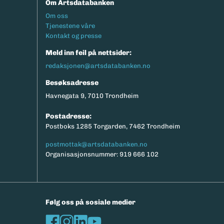
Om Artsdatabanken
Footermeny
Om oss
Tjenestene våre
Kontakt og presse
Meld inn feil på nettsider:
redaksjonen@artsdatabanken.no
Besøksadresse
Havnegata 9, 7010 Trondheim
Postadresse:
Postboks 1285 Torgarden, 7462 Trondheim
postmottak@artsdatabanken.no
Organisasjonsnummer: 919 666 102
Følg oss på sosiale medier