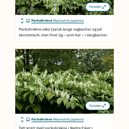
Forstørr
Parkslirekne
Reynoutria japonica
Parkslirekne veks typisk langs vegkantar og på
skrotemark, men finst òg – som her – i skogkantar.
Forstørr
Parkslirekne
Reynoutria japonica
Tett kratt med parkslirekne i Nedre Eiker i