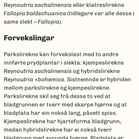
Reynoutria sachalinensis
eller klatreslirekne
Fallopia baldschuanica
(tidlegare var alle desse i
same slekt –
Fallopia
).
Forvekslingar
Parkslirekne kan forvekslast med to andre
innførte prydplantar i slekta: kjempeslirekne
Reynoutria sachalinensis
og hybridslirekne
Reynoutria
×
bohemica
. Sistnemnde er hybriden
mellom parkslirekne og kjempeslirekne.
Parkslirekne skil seg frå desse to ved at
bladgrunnen er tverr med skarpe hjørne og at
bladplata har ein nokså lang, påsett spiss.
Kjempeslirekne har hjarteforma bladgrunn,
medan hybridslirekne har ei nokså tverr
bladgrunn med avrunda hjørne. Bladplata er