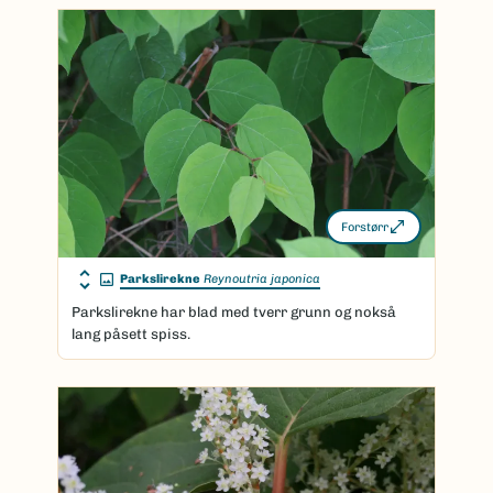
Forstørr
Parkslirekne
Reynoutria japonica
Parkslirekne har blad med tverr grunn og nokså
lang påsett spiss.