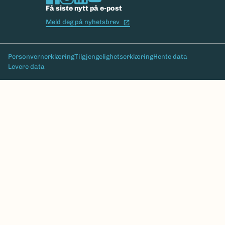
Få siste nytt på e-post
(Ekstern lenke)
Meld deg på nyhetsbrev
Bunntekst
Personvernerklæring
Tilgjengelighetserklæring
Hente data
Levere data