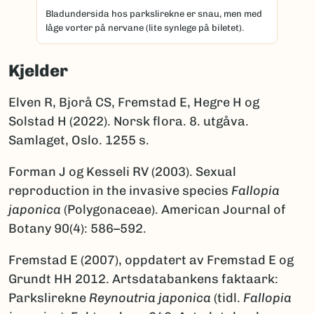
Bladundersida hos parkslirekne er snau, men med
låge vorter på nervane (lite synlege på biletet).
Kjelder
Elven R, Bjorå CS, Fremstad E, Hegre H og
Solstad H (2022). Norsk flora. 8. utgåva.
Samlaget, Oslo. 1255 s.
Forman J og Kesseli RV (2003). Sexual
reproduction in the invasive species
Fallopia
japonica
(Polygonaceae). American Journal of
Botany 90(4): 586–592.
Fremstad E (2007), oppdatert av Fremstad E og
Grundt HH 2012. Artsdatabankens faktaark:
Parkslirekne
Reynoutria japonica
(tidl.
Fallopia