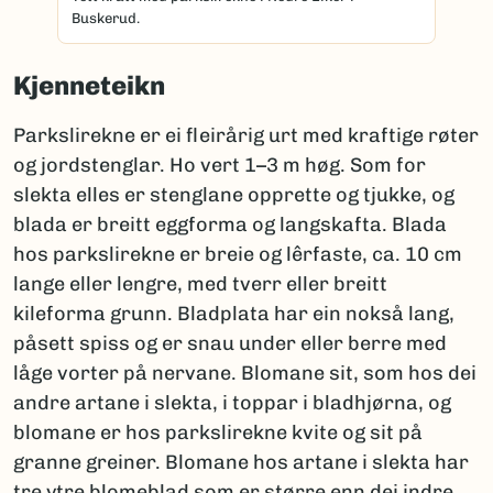
Buskerud.
Kjenneteikn
Parkslirekne er ei fleirårig urt med kraftige røter
og jordstenglar. Ho vert 1–3 m høg. Som for
slekta elles er stenglane opprette og tjukke, og
blada er breitt eggforma og langskafta. Blada
hos parkslirekne er breie og lêrfaste, ca. 10 cm
lange eller lengre, med tverr eller breitt
kileforma grunn. Bladplata har ein nokså lang,
påsett spiss og er snau under eller berre med
låge vorter på nervane. Blomane sit, som hos dei
andre artane i slekta, i toppar i bladhjørna, og
blomane er hos parkslirekne kvite og sit på
granne greiner. Blomane hos artane i slekta har
tre ytre blomeblad som er større enn dei indre.