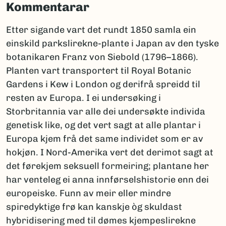
Kommentarar
Etter sigande vart det rundt 1850 samla ein
einskild parkslirekne-plante i Japan av den tyske
botanikaren Franz von Siebold (1796–1866).
Planten vart transportert til Royal Botanic
Gardens i Kew i London og derifrå spreidd til
resten av Europa. I ei undersøking i
Storbritannia var alle dei undersøkte individa
genetisk like, og det vert sagt at alle plantar i
Europa kjem frå det same individet som er av
hokjøn. I Nord-Amerika vert det derimot sagt at
det førekjem seksuell formeiring; plantane her
har venteleg ei anna innførselshistorie enn dei
europeiske. Funn av meir eller mindre
spiredyktige frø kan kanskje òg skuldast
hybridisering med til dømes kjempeslirekne