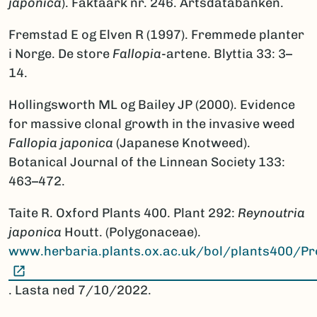
japonica
). Faktaark nr. 246. Artsdatabanken.
Fremstad E og Elven R (1997). Fremmede planter
i Norge. De store
Fallopia
-artene. Blyttia 33: 3–
14.
Hollingsworth ML og Bailey JP (2000). Evidence
for massive clonal growth in the invasive weed
Fallopia japonica
(Japanese Knotweed).
Botanical Journal of the Linnean Society 133:
463–472.
Taite R. Oxford Plants 400. Plant 292:
Reynoutria
japonica
Houtt. (Polygonaceae).
www.herbaria.plants.ox.ac.uk/bol/plants400/Pr
(Ekstern lenke)
. Lasta ned 7/10/2022.