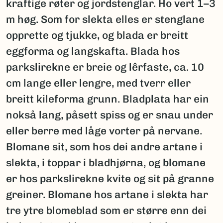
kraftige røter og jordstenglar. Ho vert 1–3
m høg. Som for slekta elles er stenglane
opprette og tjukke, og blada er breitt
eggforma og langskafta. Blada hos
parkslirekne er breie og lêrfaste, ca. 10
cm lange eller lengre, med tverr eller
breitt kileforma grunn. Bladplata har ein
nokså lang, påsett spiss og er snau under
eller berre med låge vorter på nervane.
Blomane sit, som hos dei andre artane i
slekta, i toppar i bladhjørna, og blomane
er hos parkslirekne kvite og sit på granne
greiner. Blomane hos artane i slekta har
tre ytre blomeblad som er større enn dei