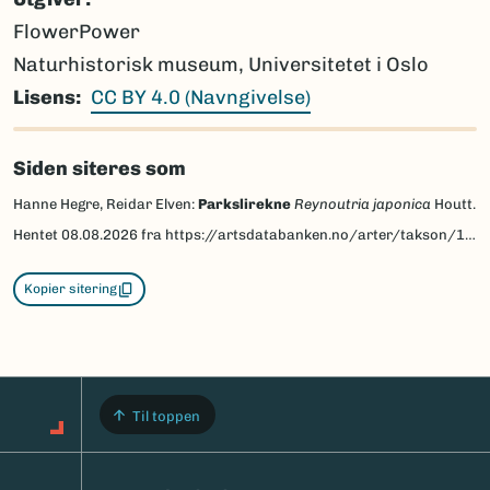
FlowerPower
Naturhistorisk museum, Universitetet i Oslo
Lisens
CC BY 4.0 (Navngivelse)
Siden siteres som
Hanne Hegre, Reidar Elven:
Parkslirekne
Reynoutria japonica
Houtt.
Hentet
08.08.2026
fra https://artsdatabanken.no/arter/takson/136760/beskrivelse
Kopier sitering
Til toppen