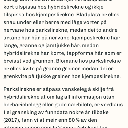
kort tilspissa hos hybridslirekne og ikkje
tilspissa hos kjempeslirekne. Bladplata er elles
snau under eller berre med låge vorter på
nervane hos parkslirekne, medan dei to andre
artane har hår på nervane: kjempeslirekne har
lange, granne og jamtjukke hår, medan
hybridslirekne har korte, tappforma hår som er
breiast ved grunnen. Blomane hos parkslirekne
er elles kvite på granne greiner medan dei er
grønkvite på tjukke greiner hos kjempeslirekne.
Parkslirekne er såpass vanskeleg å skilje frå
hybridslirekne at om lag all informasjon utan
herbariebelegg eller gode nærbilete, er verdlaus.
I ei gransking av funndata nokre år tilbake
(2017), fann vi at meir enn 80 % av den
informasjonen som ligg inne i Artskart for