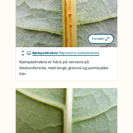
Forstørr
Kjempeslirekne
Reynoutria sachalinensis
Kjempeslirekne er håra på nervane på
bladundersida, med lange, granne og jamntjukke
hår.