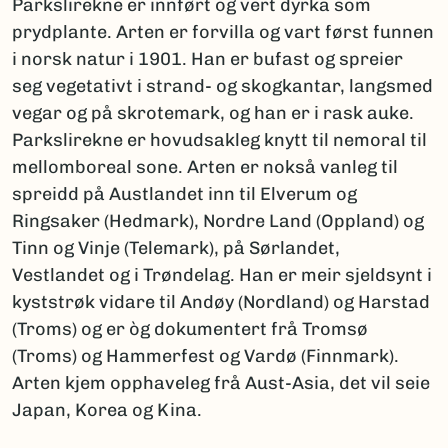
Parkslirekne er innført og vert dyrka som
prydplante. Arten er forvilla og vart først funnen
i norsk natur i 1901. Han er bufast og spreier
seg vegetativt i strand- og skogkantar, langsmed
vegar og på skrotemark, og han er i rask auke.
Parkslirekne er hovudsakleg knytt til nemoral til
mellomboreal sone. Arten er nokså vanleg til
spreidd på Austlandet inn til Elverum og
Ringsaker (Hedmark), Nordre Land (Oppland) og
Tinn og Vinje (Telemark), på Sørlandet,
Vestlandet og i Trøndelag. Han er meir sjeldsynt i
kyststrøk vidare til Andøy (Nordland) og Harstad
(Troms) og er òg dokumentert frå Tromsø
(Troms) og Hammerfest og Vardø (Finnmark).
Arten kjem opphaveleg frå Aust-Asia, det vil seie
Japan, Korea og Kina.