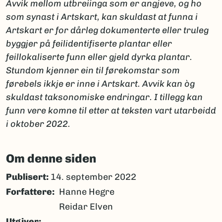
Avvik mellom utbreiinga som er angjeve, og ho
som synast i Artskart, kan skuldast at funna i
Artskart er for dårleg dokumenterte eller truleg
byggjer på feilidentifiserte plantar eller
feillokaliserte funn eller gjeld dyrka plantar.
Stundom kjenner ein til førekomstar som
førebels ikkje er inne i Artskart. Avvik kan òg
skuldast taksonomiske endringar. I tillegg kan
funn vere komne til etter at teksten vart utarbeidd
i oktober 2022.
Om denne siden
Publisert:
14. september 2022
Forfattere
Hanne Hegre
Reidar Elven
Utgiver