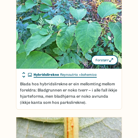
Forstørr
Hybridslirekne
Reynoutria
×
bohemica
Blada hos hybridslirekne er ein mellomting mellom
foreldra: Bladgrunnen er noko tverr – i alle fall ikkje
hjarteforma, men bladhjørna er noko avrunda
(ikkje kanta som hos parkslirekne).