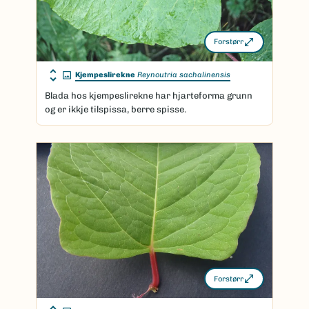
Forstørr
Kjempeslirekne
Reynoutria sachalinensis
Blada hos kjempeslirekne har hjarteforma grunn
og er ikkje tilspissa, berre spisse.
Forstørr