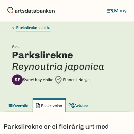
Hopp
til
hovedinnhold
Parkslirekneslekta
Art
Parkslirekne
Reynoutria japonica
SE
Svært høy risiko
Finnes i Norge
Artstre
Oversikt
Beskrivelse
Parkslirekne er ei fleirårig urt med