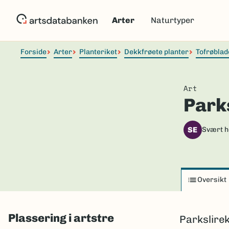
Hopp
til
Arter
Naturtyper
hovedinnhold
Forside
Arter
Planteriket
Dekkfrøete planter
Tofrøblad
Art
Park
SE
Svært h
Oversikt
Plassering i artstre
Parkslirek