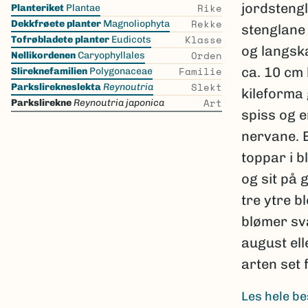
Skip
jordstengl
Rike
Planteriket
Plantae
the
Rekke
Dekkfrøete planter
Magnoliophyta
stenglane 
list
Klasse
Tofrøbladete planter
Eudicots
og langska
Orden
Nellikordenen
Caryophyllales
Familie
ca. 10 cm 
Slireknefamilien
Polygonaceae
Slekt
Parkslirekneslekta
Reynoutria
kileforma 
Art
Parkslirekne
Reynoutria japonica
spiss og e
nervane. B
toppar i b
og sit på 
tre ytre b
blømer svæ
august ell
arten set 
Les hele be