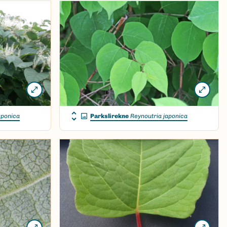
aponica
Parkslirekne
Reynoutria japonica