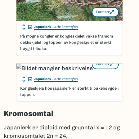
Forstørr
Japanlerk
Larix kaempferi
På mogne kongler er kongleskjelet vakse framom
dekkskjelet, og toppen av kongleskjelet er sterkt
bøygd tilbake.
Forstørr
Japanlerk
Larix kaempferi
Kongleskjela hos japanlerk er sterkt tilbakebøygde i
toppen.
Kromosomtal
Japanlerk er diploid med grunntal x = 12 og
kromosomtalet 2n = 24.