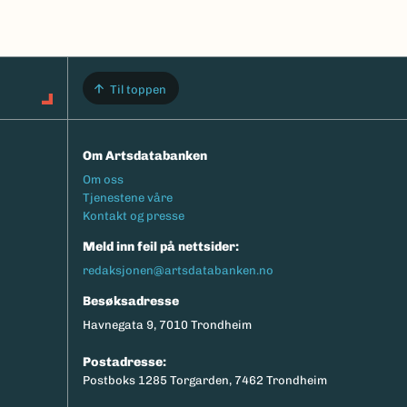
Til toppen
Om Artsdatabanken
Footermeny
Om oss
Tjenestene våre
Kontakt og presse
Meld inn feil på nettsider:
redaksjonen@artsdatabanken.no
Besøksadresse
Havnegata 9, 7010 Trondheim
Postadresse:
Postboks 1285 Torgarden, 7462 Trondheim