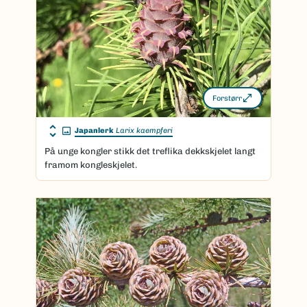
Forstørr
Japanlerk
Larix kaempferi
På unge kongler stikk det treflika dekkskjelet langt
framom kongleskjelet.