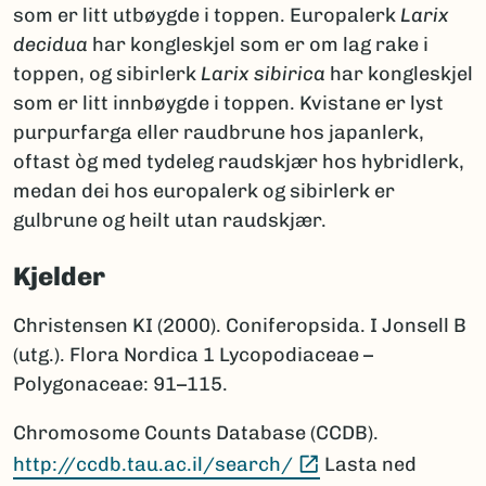
som er litt utbøygde i toppen. Europalerk
Larix
decidua
har kongleskjel som er om lag rake i
toppen, og sibirlerk
Larix sibirica
har kongleskjel
som er litt innbøygde i toppen. Kvistane er lyst
purpurfarga eller raudbrune hos japanlerk,
oftast òg med tydeleg raudskjær hos hybridlerk,
medan dei hos europalerk og sibirlerk er
gulbrune og heilt utan raudskjær.
Kjelder
Christensen KI (2000). Coniferopsida. I Jonsell B
(utg.). Flora Nordica 1 Lycopodiaceae –
Polygonaceae: 91–115.
Chromosome Counts Database (CCDB).
(Ekstern lenke)
http://ccdb.tau.ac.il/search/
Lasta ned