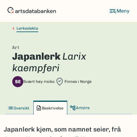
Hopp
til
hovedinnhold
Lerkeslekta
Art
Japanlerk
Larix
kaempferi
SE
Svært høy risiko
Finnes i Norge
Artstre
Oversikt
Beskrivelse
Japanlerk kjem, som namnet seier, frå