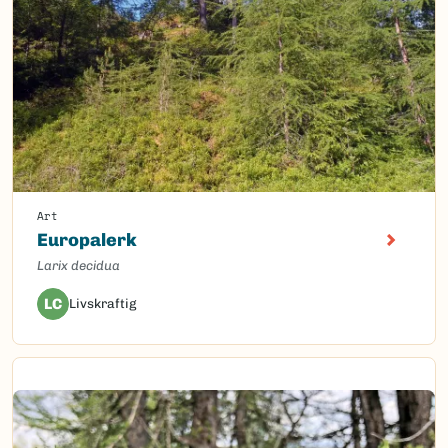
Art
Europalerk
Larix decidua
LC
Livskraftig