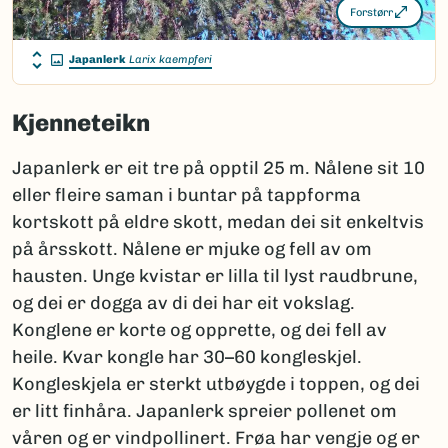
Forstørr
Japanlerk
Larix kaempferi
Kjenneteikn
Japanlerk er eit tre på opptil 25 m. Nålene sit 10
eller fleire saman i buntar på tappforma
kortskott på eldre skott, medan dei sit enkeltvis
på årsskott. Nålene er mjuke og fell av om
hausten. Unge kvistar er lilla til lyst raudbrune,
og dei er dogga av di dei har eit vokslag.
Konglene er korte og opprette, og dei fell av
heile. Kvar kongle har 30–60 kongleskjel.
Kongleskjela er sterkt utbøygde i toppen, og dei
er litt finhåra. Japanlerk spreier pollenet om
våren og er vindpollinert. Frøa har vengje og er