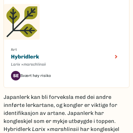
Art
Hybridlerk
Larix
×
marschlinsii
SE
Svært høy risiko
Japanlerk kan bli forveksla med dei andre
innførte lerkartane, og kongler er viktige for
identifikasjon av artane. Japanlerk har
kongleskjel som er mykje utbøygde i toppen.
Hybridlerk
Larix
×
marshlinsii
har kongleskjel