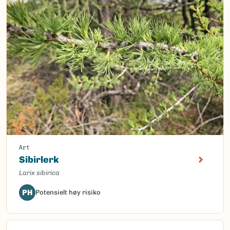
Art
Sibirlerk
Larix sibirica
PH
Potensielt høy risiko