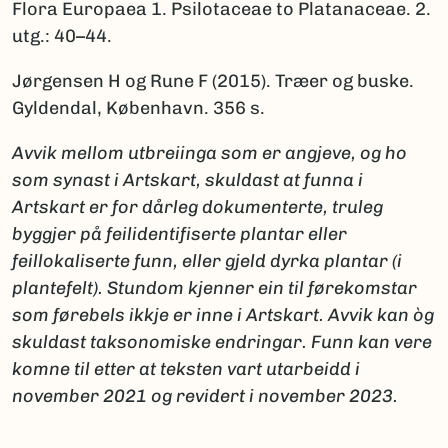
Flora Europaea 1. Psilotaceae to Platanaceae. 2.
utg.: 40–44.
Jørgensen H og Rune F (2015). Træer og buske.
Gyldendal, København. 356 s.
Avvik mellom utbreiinga som er angjeve, og ho
som synast i Artskart, skuldast at funna i
Artskart er for dårleg dokumenterte, truleg
byggjer på feilidentifiserte plantar eller
feillokaliserte funn, eller gjeld dyrka plantar (i
plantefelt). Stundom kjenner ein til førekomstar
som førebels ikkje er inne i Artskart. Avvik kan òg
skuldast taksonomiske endringar. Funn kan vere
komne til etter at teksten vart utarbeidd i
november 2021 og revidert i november 2023.