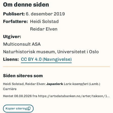
Om denne siden
Publisert:
6. desember 2019
Forfattere
Heidi Solstad
Reidar Elven
Utgiver
Multiconsult ASA
Naturhistorisk museum, Universitetet i Oslo
Lisens
CC BY 4.0 (Navngivelse)
Siden siteres som
Heidi Solstad, Reidar Elven:
Japanlerk
Larix kaempferi
(Lamb.)
Carrière
Hentet
06.08.2026
fra https://artsdatabanken.no/arter/takson/134043/beskrivelse
Kopier sitering