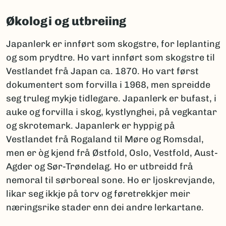
Økologi og utbreiing
Japanlerk er innført som skogstre, for leplanting
og som prydtre. Ho vart innført som skogstre til
Vestlandet frå Japan ca. 1870. Ho vart først
dokumentert som forvilla i 1968, men spreidde
seg truleg mykje tidlegare. Japanlerk er bufast, i
auke og forvilla i skog, kystlynghei, på vegkantar
og skrotemark. Japanlerk er hyppig på
Vestlandet frå Rogaland til Møre og Romsdal,
men er òg kjend frå Østfold, Oslo, Vestfold, Aust-
Agder og Sør-Trøndelag. Ho er utbreidd frå
nemoral til sørboreal sone. Ho er ljoskrevjande,
likar seg ikkje på torv og føretrekkjer meir
næringsrike stader enn dei andre lerkartane.