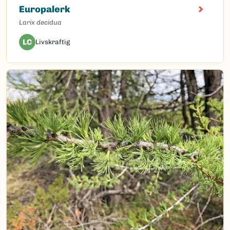
Europalerk
Larix decidua
LC
Livskraftig