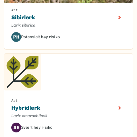
Art
Sibirlerk
Larix sibirica
PH
Potensielt høy risiko
Art
Hybridlerk
Larix
×
marschlinsii
SE
Svært høy risiko