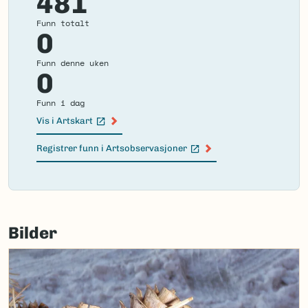
481
Funn totalt
0
Funn denne uken
0
Funn i dag
Vis i Artskart
(Ekstern lenke)
Registrer funn i Artsobservasjoner
(Ekstern lenke)
Failed
to
Bilder
load
map.