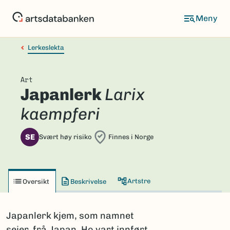
Hopp
til
hovedinnhold
Lerkeslekta
Art
Japanlerk
Larix
kaempferi
SE
Svært høy risiko
Finnes i Norge
Artstre
Oversikt
Beskrivelse
Japanlerk kjem, som namnet
seier, frå Japan. Ho vart innført