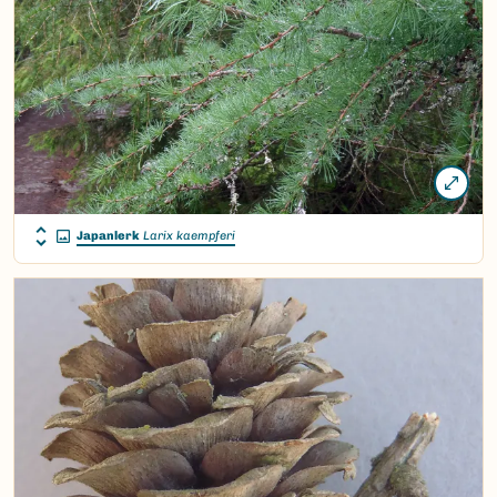
Japanlerk
Larix kaempferi