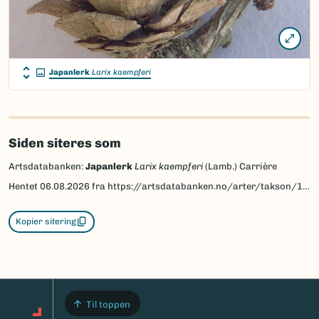
Japanlerk
Larix kaempferi
Siden siteres som
Artsdatabanken:
Japanlerk
Larix kaempferi
(Lamb.) Carrière
Hentet
06.08.2026
fra https://artsdatabanken.no/arter/takson/134043
Kopier sitering
Til toppen