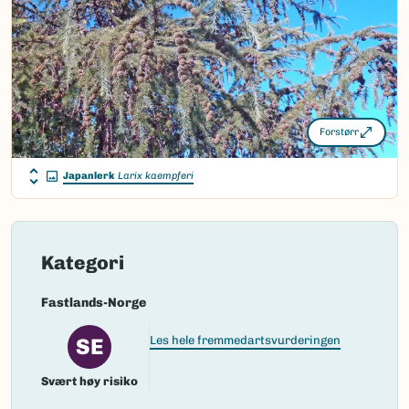
Takson ID:
134043
(Ekstern lenke)
Gå til Nortaxa for flere detaljer
Forstørr
Japanlerk
Larix kaempferi
Kategori
Fastlands-Norge
SE
Les hele fremmedartsvurderingen
Svært høy risiko