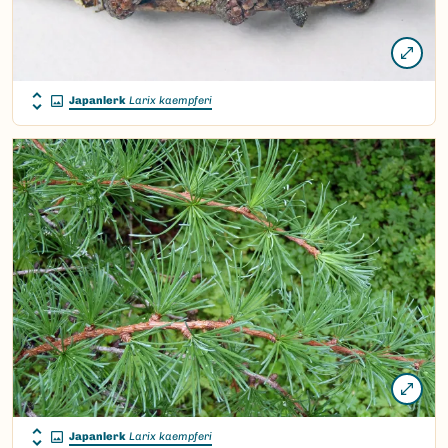
Japanlerk
Larix kaempferi
Japanlerk
Larix kaempferi