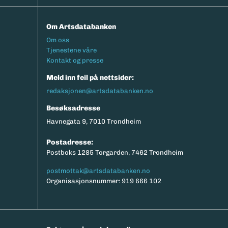
Om Artsdatabanken
Footermeny
Om oss
Tjenestene våre
Kontakt og presse
Meld inn feil på nettsider:
redaksjonen@artsdatabanken.no
Besøksadresse
Havnegata 9, 7010 Trondheim
Postadresse:
Postboks 1285 Torgarden, 7462 Trondheim
postmottak@artsdatabanken.no
Organisasjonsnummer: 919 666 102