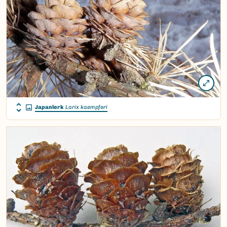
Japanlerk
Larix kaempferi