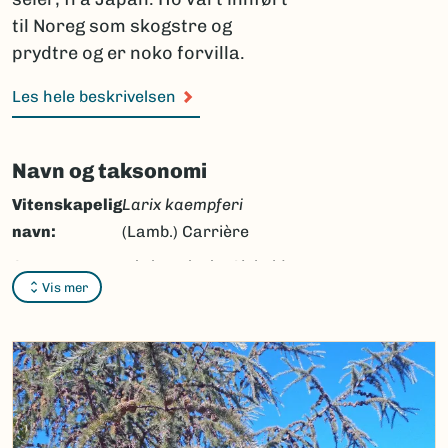
til Noreg som skogstre og
prydtre og er noko forvilla.
Les hele beskrivelsen
Navn og taksonomi
Vitenskapelig
Larix kaempferi
navn:
(Lamb.) Carrière
Synonymer:
Larix leptolepis
(Siebold
Vis mer
& Zucc.) Endl.
Bokmål:
japanlerk
Nynorsk:
japanlerk
Nordsamisk/Davvisámegiella:
Ingen
Vitenskapelig navn ID:
103803