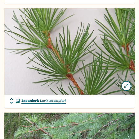
Japanlerk
Larix kaempferi